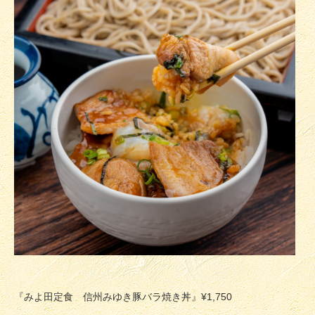
『みよ田定食 信州みゆき豚バラ焼き丼』¥1,750