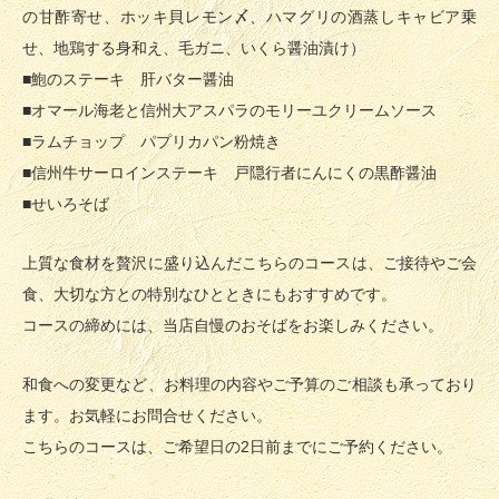
の甘酢寄せ、ホッキ貝レモン〆、ハマグリの酒蒸しキャビア乗
せ、地鶏する身和え、毛ガニ、いくら醤油漬け）
■鮑のステーキ 肝バター醤油
■オマール海老と信州大アスパラのモリーユクリームソース
■ラムチョップ パプリカパン粉焼き
■信州牛サーロインステーキ 戸隠行者にんにくの黒酢醤油
■せいろそば
上質な食材を贅沢に盛り込んだこちらのコースは、ご接待やご会
食、大切な方との特別なひとときにもおすすめです。
コースの締めには、当店自慢のおそばをお楽しみください。
和食への変更など、お料理の内容やご予算のご相談も承っており
ます。お気軽にお問合せください。
こちらのコースは、ご希望日の2日前までにご予約ください。