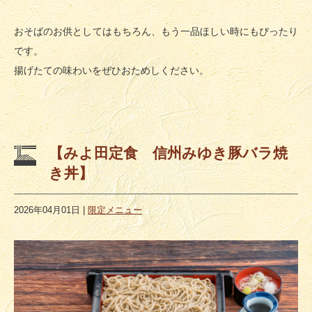
おそばのお供としてはもちろん、もう一品ほしい時にもぴったり
です。
揚げたての味わいをぜひおためしください。
【みよ田定食 信州みゆき豚バラ焼
き丼】
2026年04月01日
|
限定メニュー