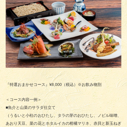
『特選おまかせコース』¥8,000（税込）※お飲み物別
＜コース内容一例＞
■魚介と山菜のサラダ仕立て
（うるいと小柱のおひたし、タラの芽のおひたし、ノビル味噌、
あおり天豆、菜の花とホタルイカの柑橘マリネ、赤貝と新玉ねぎ