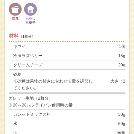
材料
（1枚分）
キウイ
1個
冷凍ラズベリー
15g
クリームチーズ
20g
砂糖
※砂糖は果物の甘さに合わせて量を調節し
大さじ2
てください。
ガレット生地（1枚分）
※26～28㎝フライパン使用時の量
ガレットミックス粉
30g
水
60g
油
適量