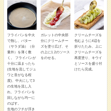
フライパンを中火
ガレットの中央部
クリームチーズを
で熱し、バター
分にクリームチー
包むように4辺を
（サラダ油）（分
ズを塗り広げ、そ
折りたたみ、上に
量外）を薄く敷
の上に1.2のソース
クリームチーズを
く。 フライパンが
をのせる。
再度塗り、キウイ
十分に温まったら
とソースを盛り付
(生地を流してジュ
けたら完成。
ワと音がなる程
度)、中火にして3
の生地を流し入
れ、フライパンを
回しながら均一に
のばす。
生地のフチが浮き