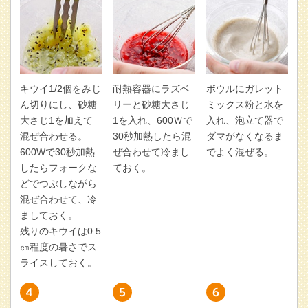
キウイ1/2個をみじ
耐熱容器にラズベ
ボウルにガレット
ん切りにし、砂糖
リーと砂糖大さじ
ミックス粉と水を
大さじ1を加えて
1を入れ、600Ｗで
入れ、泡立て器で
混ぜ合わせる。
30秒加熱したら混
ダマがなくなるま
600Wで30秒加熱
ぜ合わせて冷まし
でよく混ぜる。
したらフォークな
ておく。
どでつぶしながら
混ぜ合わせて、冷
ましておく。
残りのキウイは0.5
㎝程度の暑さでス
ライスしておく。