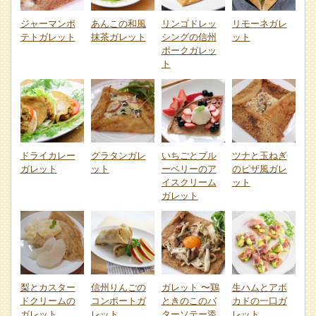
ジャーマンポ
あんこの和風
リンゴドレッ
リモーネガレ
テトガレット
抹茶ガレット
シングの信州
ット
ポークガレッ
ト
ドライカレー
グラタンガレ
いちごとブル
ツナと玉ねぎ
ガレット
ット
ーベリーのア
のピザ風ガレ
イスクリーム
ット
ガレット
梨とカスター
信州りんごの
ガレット 〜鶏
生ハムとアボ
ドクリームの
コンポートガ
ときのこのバ
カドの一口ガ
ガレット
レット
ターソテー添
レット