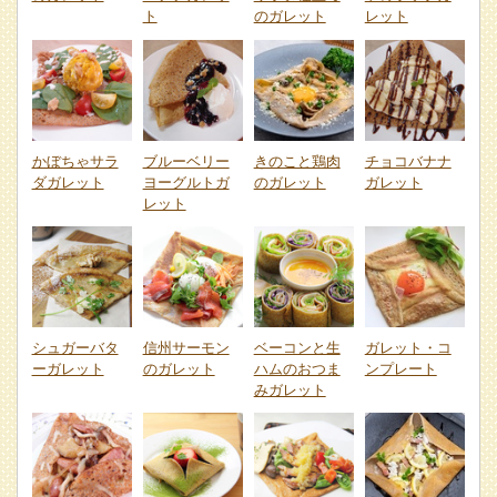
ト
のガレット
レット
かぼちゃサラ
ブルーベリー
きのこと鶏肉
チョコバナナ
ダガレット
ヨーグルトガ
のガレット
ガレット
レット
シュガーバタ
信州サーモン
ベーコンと生
ガレット・コ
ーガレット
のガレット
ハムのおつま
ンプレート
みガレット