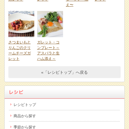
え〜
さつまいもと
ガレット・コ
りんごのクリ
ンプレート～
ームチーズガ
アスパラと生
レット
ハム添え～
«「レシピトップ」へ戻る
レシピトップ
商品から探す
季節から探す