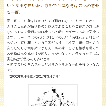
い不器用な白い花。素朴で可憐なそばの花の意外
な一面。
夏、真っ白に花を咲かせたそば畑は心なごむもの。しかしこ
の花の仕組みが植物界の少数派であることをご存知の方は少
ないのでは？普通の花は雄しべ・雌しべが一つの花で受粉し
ます。しかしそばの花には雌しべの長い「長柱花」と雌しべ
の短い「短柱花」という二種があり、長柱花・短柱花の組み
合わせでしか実を結べません。隣の株、しかも相手を選んで
の受粉は虫や風だけが頼り。虫が少なく雨が多かった年には
実を結ばず散る花も多いとか・・・。
可憐で素朴なその見た目どおりの不器用な一面を持つ花なの
です。
（2002年8月掲載／2017年3月更新）