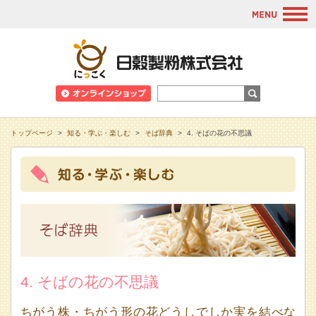
M
日穀製粉株式会
トップページ
>
知る・学ぶ・楽しむ
>
そば辞典
>
4. そばの花の不思議
4. そばの花の不思議
ちがう株・ちがう形の花どうしでしか実を結べな