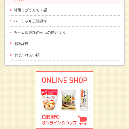
韃靼そばうんちく話
バーチャル工場見学
あっ日穀製粉のそばの国だより
用語辞典
そばふれあい館