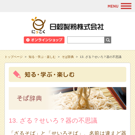
M
日穀製粉株式会
トップページ
>
知る・学ぶ・楽しむ
>
そば辞典
>
13. ざる？せいろ？器の不思議
13. ざる？せいろ？器の不思議
「ざるそば」と「せいろそば」、名前は違えど器