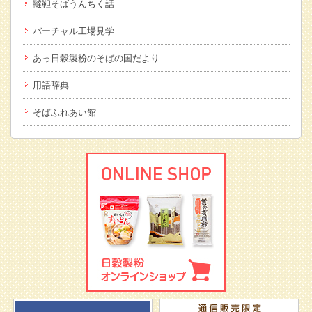
韃靼そばうんちく話
バーチャル工場見学
あっ日穀製粉のそばの国だより
用語辞典
そばふれあい館