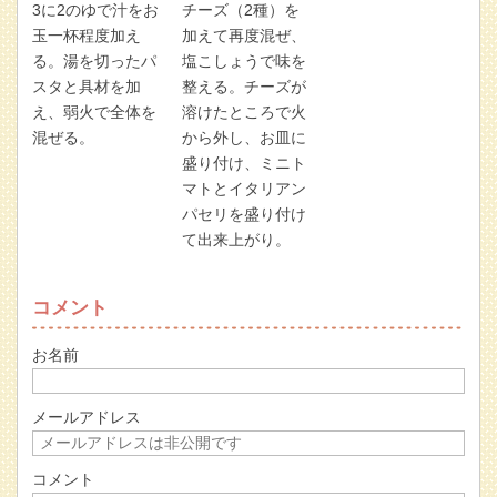
3に2のゆで汁をお
チーズ（2種）を
玉一杯程度加え
加えて再度混ぜ、
る。湯を切ったパ
塩こしょうで味を
スタと具材を加
整える。チーズが
え、弱火で全体を
溶けたところで火
混ぜる。
から外し、お皿に
盛り付け、ミニト
マトとイタリアン
パセリを盛り付け
て出来上がり。
コメント
お名前
メールアドレス
コメント