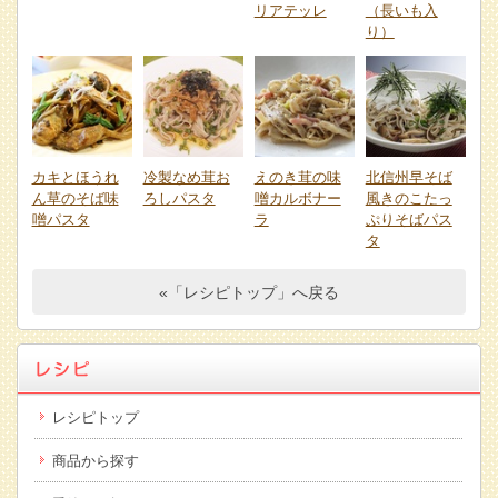
リアテッレ
（長いも入
り）
カキとほうれ
冷製なめ茸お
えのき茸の味
北信州早そば
ん草のそば味
ろしパスタ
噌カルボナー
風きのこたっ
噌パスタ
ラ
ぷりそばパス
タ
«「レシピトップ」へ戻る
レシピトップ
商品から探す