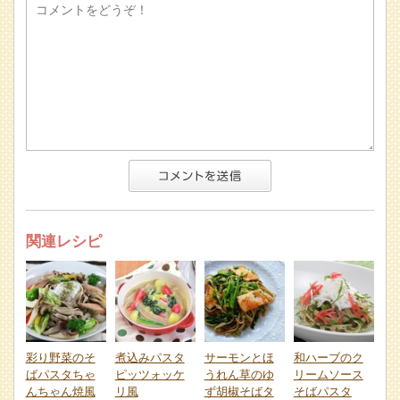
関連レシピ
彩り野菜のそ
煮込みパスタ
サーモンとほ
和ハーブのク
ばパスタちゃ
ピッツォッケ
うれん草のゆ
リームソース
んちゃん焼風
リ風
ず胡椒そばタ
そばパスタ