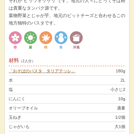
それが"ピッツォッケリ"です。地元の人々にとってそば粉
は貴重なタンパク源です。
葉物野菜とじゃが芋、地元のビットチーズと合わせるこの
地方独特のパスタです。
材料
（2人分）
「おそばのパスタ タリアテッレ」
180g
水
2L
塩
小さじ2
にんにく
10g
オリーブオイル
適量
玉ねぎ
1/2個
じゃがいも
大1個