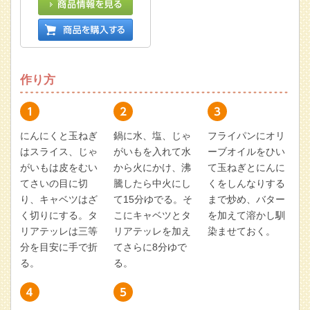
作り方
にんにくと玉ねぎ
鍋に水、塩、じゃ
フライパンにオリ
はスライス、じゃ
がいもを入れて水
ーブオイルをひい
がいもは皮をむい
から火にかけ、沸
て玉ねぎとにんに
てさいの目に切
騰したら中火にし
くをしんなりする
り、キャベツはざ
て15分ゆでる。そ
まで炒め、バター
く切りにする。タ
こにキャベツとタ
を加えて溶かし馴
リアテッレは三等
リアテッレを加え
染ませておく。
分を目安に手で折
てさらに8分ゆで
る。
る。