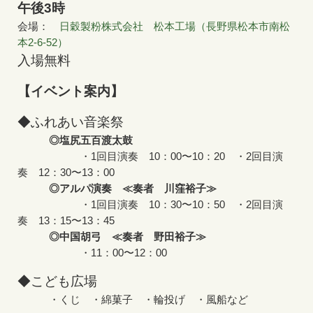
午後3時
会場：
日穀製粉株式会社 松本工場（長野県松本市南松
本2-6-52）
入場無料
【イベント案内】
◆ふれあい音楽祭
◎塩尻五百渡太鼓
・1回目演奏 10：00〜10：20 ・2回目演
奏 12：30〜13：00
◎アルパ演奏 ≪奏者 川窪裕子≫
・1回目演奏 10：30〜10：50 ・2回目演
奏 13：15〜13：45
◎中国胡弓 ≪奏者 野田裕子≫
・11：00〜12：00
◆こども広場
・くじ ・綿菓子 ・輪投げ ・風船など