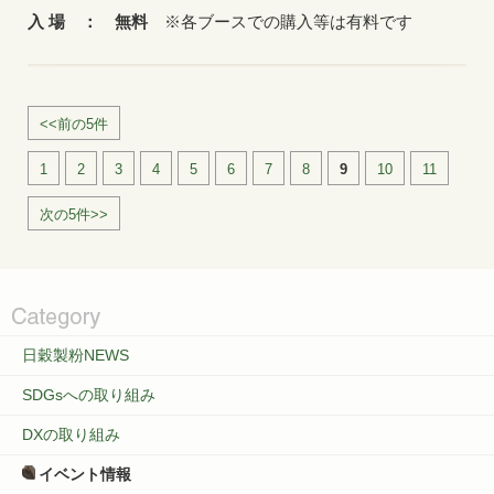
入 場 ： 無料
※各ブースでの購入等は有料です
<<前の5件
1
2
3
4
5
6
7
8
9
10
11
次の5件>>
日穀製粉NEWS
SDGsへの取り組み
DXの取り組み
イベント情報