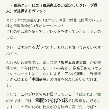
・白馬クレーピエ（白馬商工会が認定したクレープ職
人）が提供するガレット
という3つの定義がありますが、今回は特別に白馬ガレット
様と日穀製粉がコラボレーション！
当社のそば粉を使って、ガレットを作っていただけるとの
こと。
ガレット
クレーピエが作る
、ぜひとも食べてみたいです
ねぇ〜。
ふれあい音楽祭では、郷土芸能
「塩尻五百渡太鼓」
が初登
場です。昨年好評だったアルパの奏者 川窪裕子さん（オフ
ィシャルサイトは
こちら
）による
「アルパ演奏」
、野田裕
子さんによる
「中国胡弓」
の演奏をお楽しみいただけま
す。
そして、このブログでもお届けしている「
そばふれあい館
満開のそばの花
のそば畑
」では、
でお客様をお迎えし
ます。この日のために社員が心を込めて育てた「そばの