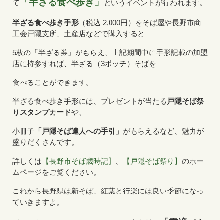
「半ざる食べ歩き」
て
というイベントが行われます。
半ざる食べ歩き手形
（税込 2,000円）をそば屋や長野市商
工会戸隠支所、土産店などで購入すると
5枚の「半ざる券」がもらえ、上記期間中に手形記載の加盟
店に持参すれば、半ざる（3ボッチ）そばを
食べることができます。
半ざる食べ歩き手形には、プレゼントが当たる
戸隠そば祭
りスタンプカード
や、
小冊子
「戸隠そば達人への手引」
がもらえるなど、魅力が
盛りだくさんです。
詳しくは
【長野市そば歳時記】
、
【戸隠そば祭り】
のホー
ムページをご覧ください。
これから長野県は新そば、紅葉と行楽には良い季節になっ
ていきますよ。