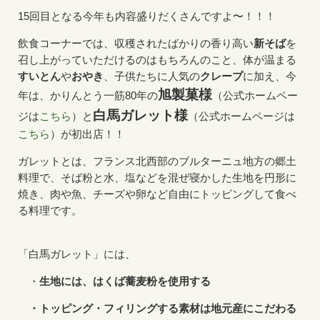
15回目となる今年も内容盛りだくさんですよ〜！！！
飲食コーナーでは、収穫されたばかりの香り高い
新そば
を
召し上がっていただけるのはもちろんのこと、体が温まる
すいとん
や
おやき
、子供たちに人気の
クレープ
に加え、今
旭製菓様
年は、かりんとう一筋80年の
（公式ホームペー
白馬ガレット様
ジは
こちら
）と
（公式ホームページは
こちら
）が初出店！！
ガレットとは、フランス北西部のブルターニュ地方の郷土
料理で、そば粉と水、塩などを混ぜ寝かした生地を円形に
焼き、肉や魚、チーズや卵など自由にトッピングして食べ
る料理です。
「白馬ガレット」には、
・
生地には、はくば蕎麦粉を使用する
・トッピング・フィリングする素材は地元産にこだわる