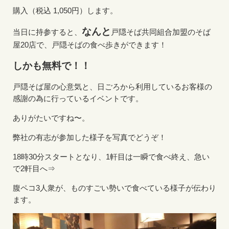
購入（税込 1,050円）します。
なんと
当日に持参すると、
戸隠そば共同組合加盟のそば
屋20店で、戸隠そばの食べ歩きができます！
しかも無料で！！
戸隠そば屋の心意気と、日ごろから利用しているお客様の
感謝の為に行っているイベントです。
ありがたいですね〜。
弊社の有志が参加した様子を写真でどうぞ！
18時30分スタートとなり、1軒目は一瞬で食べ終え、急い
で2軒目へ⇒
腹ペコ3人衆が、ものすごい勢いで食べている様子が伝わり
ます。