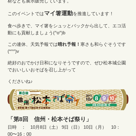
材なども展示販売しています。
マイ箸運動
このイベントでは
を推進しています！
食べ歩きで、マイ箸をシュッとバックから出して、エコ活
動にも貢献しましょう(^o^)b
この連休、天気予報では
晴れ予報！
寒さも和らぐそうです
(*^^)v
絶好のおでかけ日和になりそうですので、ぜひ松本城公園
でおいしいおそばを召し上がって
くださいね♪
「第8回 信州・松本そば祭り」
日時 ： 10月8日（土） 9日（日） 10日（月） 10：
00〜16：00