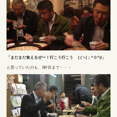
「まだまだ食えるぜー！行こう行こう
( (ヽ(；^０^)/」
と思っていたのも、3軒目まで・・・