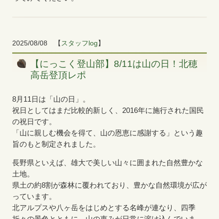
2025/08/08
【
スタッフlog
】
【にっこく登山部】8/11は山の日！北穂
高岳登頂レポ
8月11日は「山の日」。
祝日としてはまだ比較的新しく、2016年に施行された国民
の祝日です。
「山に親しむ機会を得て、山の恩恵に感謝する」という趣
旨のもと制定されました。
長野県といえば、雄大で美しい山々に囲まれた自然豊かな
土地。
県土の約8割が森林に覆われており、豊かな自然環境が広が
っています。
北アルプスや八ヶ岳をはじめとする名峰が連なり、四季
折々の景色とともに、山の恵みが日常に溶け込んでいま