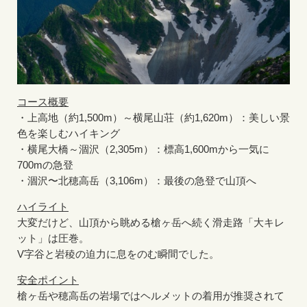
コース概要
・上高地（約1,500m）～横尾山荘（約1,620m）：美しい景
色を楽しむハイキング
・横尾大橋～涸沢（2,305m）：標高1,600mから一気に
700mの急登
・涸沢〜北穂高岳（3,106m）：最後の急登で山頂へ
ハイライト
大変だけど、山頂から眺める槍ヶ岳へ続く滑走路「大キレ
ット」は圧巻。
V字谷と岩稜の迫力に息をのむ瞬間でした。
安全ポイント
槍ヶ岳や穂高岳の岩場ではヘルメットの着用が推奨されて