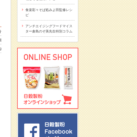
食楽彩々そば処みよ田監修レシ
ピ
アンチエイジングフードマイス
分
ター倉島のぞ美先生特別コラム
個
g