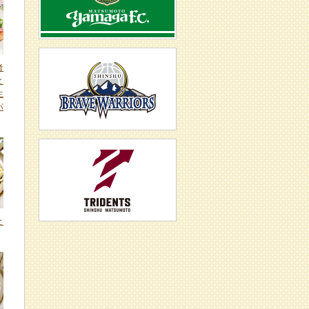
考
と
生
パ
と