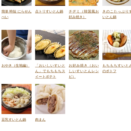
簡単 時短 にらせん
点トリすいとん鍋
チヂミ（韓国風お
きのこたっぷり
べい
好み焼き）
いとん鍋
おやき（生地編）
「おいしいすいと
お好み焼き（おい
もちもちすいと
ん」でもちもちス
しいすいとんレシ
のポトフ
イートポテト
ピ）
豆乳すいとん鍋
肉まん