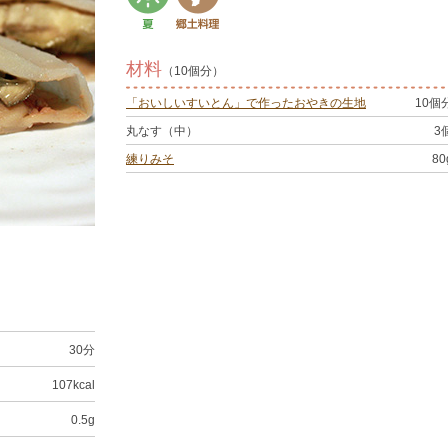
材料
（10個分）
「おいしいすいとん」で作ったおやきの生地
10個
丸なす（中）
3
練りみそ
80
30分
107kcal
0.5g