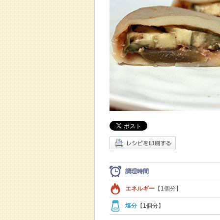
調理時間
エネルギー
【1個分】
塩分
【1個分】