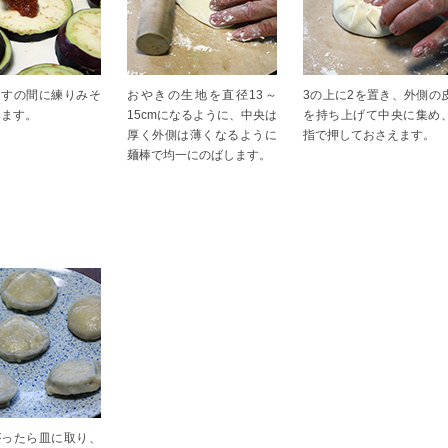
なすの間に練りみそ
おやきの生地を直径13～
3の上に2を置き、外側の
みます。
15cmになるように、中央は
を持ち上げて中央に集め
厚く外側は薄くなるように
指で押しておさえます。
麺棒で均一にのばします。
がったら皿に取り、