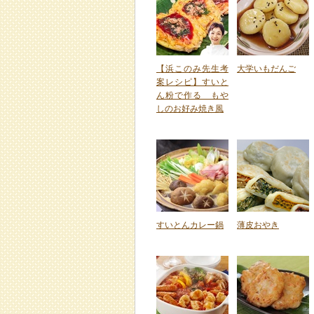
【浜このみ先生考
大学いもだんご
案レシピ】すいと
ん粉で作る もや
しのお好み焼き風
すいとんカレー鍋
薄皮おやき