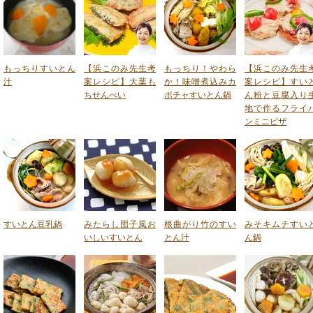
もっちりすいとん
【浜このみ先生考
もっちり！やわら
【浜このみ先生
汁
案レシピ】大葉も
か！味噌煮込みカ
案レシピ】すい
ちせんべい
ボチャすいとん鍋
ん粉と豆腐入り
地で作るフライ
ンミニピザ
すいとん豆乳鍋
みたらし団子風お
根曲がり竹のすい
みそキムチすい
いしいすいとん
とん汁
ん鍋