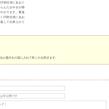
15秒位強くあおぐ
くらんだおやきが締
つやがでます。裏返
く15秒位強くあお
に返して出来上がり
るか蓋付きの器に入れて乾くのを防ぎます。