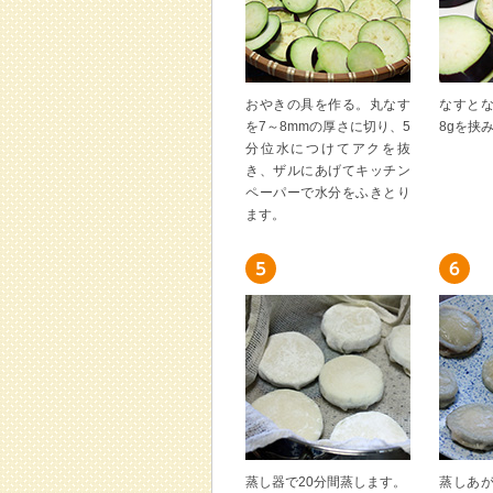
おやきの具を作る。丸なす
なすと
を7～8mmの厚さに切り、5
8gを挟
分位水につけてアクを抜
き、ザルにあげてキッチン
ペーパーで水分をふきとり
ます。
蒸し器で20分間蒸します。
蒸しあ