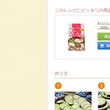
このレシピにピッタリの商
おい
（400g
作り方