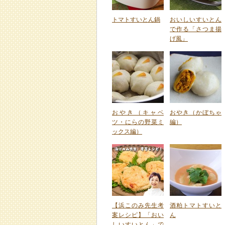
トマトすいとん鍋
おいしいすいとん
で作る「さつま揚
げ風」
おやき（キャベ
おやき（かぼちゃ
ツ・にらの野菜ミ
編）
ックス編）
【浜このみ先生考
酒粕トマトすいと
案レシピ】「おい
ん
しいすいとん」で