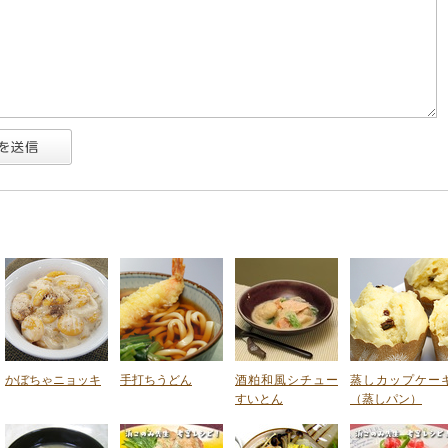
かぼちゃニョッキ
手打ちうどん
酒粕和風シチュー
蒸しカップケー
すいとん
（蒸しパン）