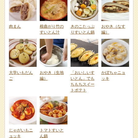
肉まん
根曲がり竹の
きのこたっぷ
おやき（なす
すいとん汁
りすいとん鍋
編）
大学いもだん
おやき（生地
「おいしいす
かぼちゃニョ
ご
編）
いとん」でも
ッキ
ちもちスイー
トポテト
じゃがいもニ
トマトすいと
ョッキ
ん鍋