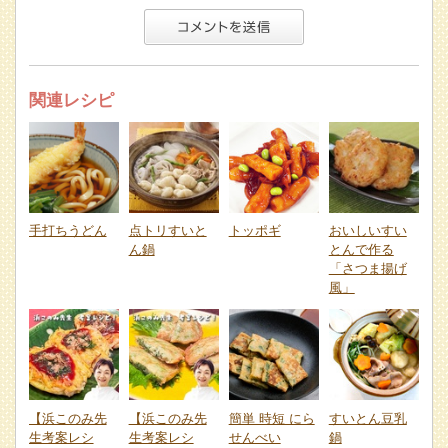
関連レシピ
手打ちうどん
点トリすいと
トッポギ
おいしいすい
ん鍋
とんで作る
「さつま揚げ
風」
【浜このみ先
【浜このみ先
簡単 時短 にら
すいとん豆乳
生考案レシ
生考案レシ
せんべい
鍋