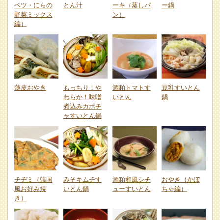
ベツ・にらの
とん汁
ーキ（蒸しパ
ー鍋
野菜ミックス
ン）
編）
薄皮おやき
もっちり！や
酒粕トマトす
豆乳すいとん
わらか！味噌
いとん
鍋
煮込みカボチ
ャすいとん鍋
チヂミ（韓国
みそキムチす
酒粕和風シチ
おやき（かぼ
風お好み焼
いとん鍋
ューすいとん
ちゃ編）
き）