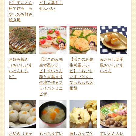
ピ】すいとん
ピ】大葉もち
粉で作る も
せんべい
やしのお好み
焼き風
お好み焼き
【浜このみ先
【浜このみ先
みたらし団子
（おいしいす
生考案レシ
生考案レシ
風おいしいす
いとんレシ
ピ】すいとん
ピ】「おいし
いとん
ピ）
粉と豆腐入り
いすいとん」
生地で作るフ
でもちもち大
ライパンミニ
根餅
ピザ
おやき（キャ
もっちりすい
蒸しカップケ
すいとんカレ