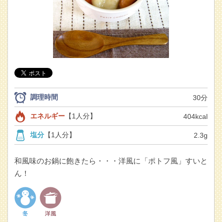
調理時間
30分
エネルギー
【1人分】
404kcal
塩分
【1人分】
2.3g
和風味のお鍋に飽きたら・・・洋風に「ポトフ風」すいと
ん！