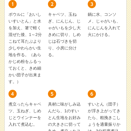
ボウルに「おいし
キャベツ、玉ね
鍋に水、コンソ
いすいとん」と水
ぎ、にんじん、じ
メ、じゃがいも、
を加え、箸で軽く
ゃがいもを少し大
にんじんを入れて
混ぜた後、1～2分
きめに切り、しめ
火にかける。
こねて耳たぶより
じは石づきを切
少しやわらかい生
り、小房に分け
地を作る。（あら
る。
かじめ粉をふるっ
ておくと、きめ細
かい団子が出来ま
す。）
煮立ったらキャベ
具材に味がしみ込
すいとん（団子）
ツ、玉ねぎ、しめ
んだら、1のすい
が浮き上がってき
じとウインナーを
とん生地をお好み
たら、粗挽きこし
入れて煮込む。
の大きさに切って
ょうを適量振りか
丸め、煮立ったス
け、3分程度煮込