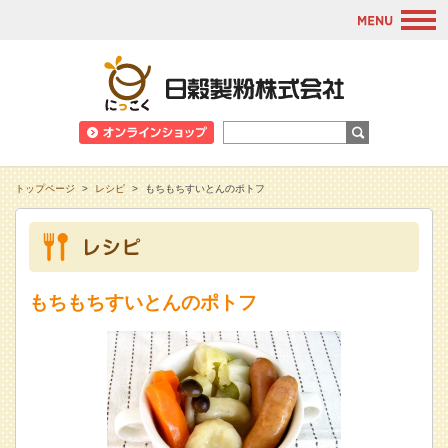
M
日穀製粉株式会
トップページ
>
レシピ
>
もちもちすいとんのポトフ
もちもちすいとんのポトフ