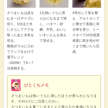
さつまいもは皮を
1を熱いうちに滑
4等分して形を整
むき一口サイズに
らかになるまで潰
え、アルミカップ
切り、5分ほど水
し、バター、砂
に乗せて表面に溶
にさらしてアクを
糖、牛乳、おいし
き卵を塗り、トー
取ったあと水気を
いすいとんを加え
スターで10分程度
切る。
て混ぜる。
表面に焼き色が付
耐熱ボウルに入れ
くまで焼いたら完
てラップをかけて
成。
電子レンジ
（600W）で6～7
分加熱する。
ひとくちメモ
さつまいもは熱いうちに潰したほうが滑らかになりま
す。※やけどにご注意ください。
さつまいもを裏ごしするとより滑らかな食感になりま