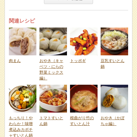
関連レシピ
肉まん
おやき（キャ
トッポギ
豆乳すいとん
ベツ・にらの
鍋
野菜ミックス
編）
もっちり！や
トマトすいと
根曲がり竹の
おやき（かぼ
わらか！味噌
ん鍋
すいとん汁
ちゃ編）
煮込みカボチ
ャすいとん鍋