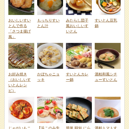
おいしいすい
もっちりすい
みたらし団子
すいとん豆乳
とんで作る
とん汁
風おいしいす
鍋
「さつま揚げ
いとん
風」
お好み焼き
かぼちゃニョ
すいとんカレ
酒粕和風シチ
（おいしいす
ッキ
ー鍋
ューすいとん
いとんレシ
ピ）
じゃがいもニ
【浜このみ先
簡単 時短 にら
酒粕トマトす