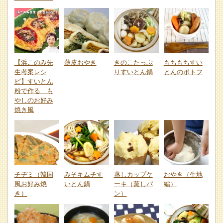
【浜このみ先
薄皮おやき
きのこたっぷ
もちもちすい
生考案レシ
りすいとん鍋
とんのポトフ
ピ】すいとん
粉で作る も
やしのお好み
焼き風
チヂミ（韓国
みそキムチす
蒸しカップケ
おやき（生地
風お好み焼
いとん鍋
ーキ（蒸しパ
編）
き）
ン）