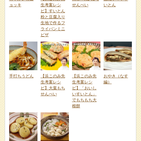
ョッキ
生考案レシ
せんべい
いとん
ピ】すいとん
粉と豆腐入り
生地で作るフ
ライパンミニ
ピザ
手打ちうどん
【浜このみ先
【浜このみ先
おやき（なす
生考案レシ
生考案レシ
編）
ピ】大葉もち
ピ】「おいし
せんべい
いすいとん」
でもちもち大
根餅