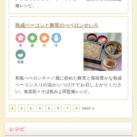
修レシピ。
熟成ベーコンと舞茸のぺペロンせいろ
和風ぺペロンチーノ風に炒めた舞茸と風味豊かな熟成
ベーコン入りの温かいつけ汁でお召し上がりくださ
い。食楽彩々そば処みよ田監修レシピ。
»
next
1
2
3
4
5
6
7
8