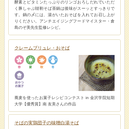
酵素とビタミンたっぷりのリンゴおろしだれでいただ
く豚しゃぶ韃靼そば茶鍋は後味がスーッとすっきりで
す。鍋の〆には、湯がいたおそばを入れてお召し上が
りください。アンチエイジングフードマイスター・倉
島のぞ美先生監修レシピ。
クレームブリュレ・おそば
蕎麦を使ったお菓子レシピコンテスト in 金沢学院短期
大学【優秀賞】南 友美さんの作品
そばの実鶏団子の味噌白湯そば