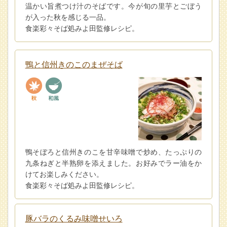
温かい旨煮つけ汁のそばです。今が旬の里芋とごぼう
が入った秋を感じる一品。
食楽彩々そば処みよ田監修レシピ。
鴨と信州きのこのまぜそば
鴨そぼろと信州きのこを甘辛味噌で炒め、たっぷりの
九条ねぎと半熟卵を添えました。お好みでラー油をか
けてお楽しみください。
食楽彩々そば処みよ田監修レシピ。
豚バラのくるみ味噌せいろ