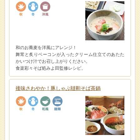
和のお蕎麦を洋風にアレンジ！
舞茸と炙りベーコンが入ったクリーム仕立てのあたた
かいつけ汁でお召し上がりください。
食楽彩々そば処みよ田監修レシピ。
後味さわやか！豚しゃぶ韃靼そば茶鍋