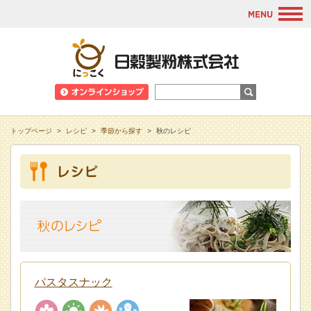
M
日穀製粉株式会
トップページ
>
レシピ
>
季節から探す
>
秋のレシピ
パスタスナック