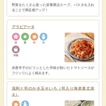
野菜をたくさん使った栄養満点スープ。パスタを入れ
ることで満足感アップ！
アラビアータ
赤唐辛子のピリッとした辛味が効いたトマトソースが
フジッリによく絡みます。
浅利と筍のかき玉せいろ（筍入り海老真丈添
え）