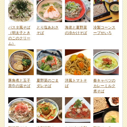
パスタ風そば
とり塩あおさ
海老と夏野菜
冷製コーンス
（明太子とき
そば
の冷かけそば
ープせいろ
のこのクリー
ム）
豚角煮と玉子
夏野菜のごま
洋風トマトそ
春キャベツの
茶巾の温そば
ダレそば
ば
カレーミルク
煮そば