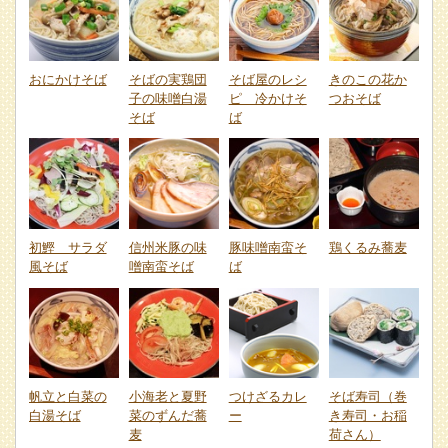
おにかけそば
そばの実鶏団
そば屋のレシ
きのこの花か
子の味噌白湯
ピ 冷かけそ
つおそば
そば
ば
初鰹 サラダ
信州米豚の味
豚味噌南蛮そ
鶏くるみ蕎麦
風そば
噌南蛮そば
ば
帆立と白菜の
小海老と夏野
つけざるカレ
そば寿司（巻
白湯そば
菜のずんだ蕎
ー
き寿司・お稲
麦
荷さん）