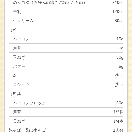
めんつゆ（お好みの濃さに調えたもの）
240cc
牛乳
120cc
生クリーム
30cc
（A)
ベーコン
15g
舞茸
30g
玉ねぎ
30g
バター
5g
塩
少々
コショウ
少々
（B)具
ベーコンブロック
50g
舞茸
1/2株
長ねぎ
1/4本
乾そば（又は生そば）
2人分