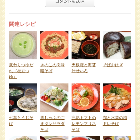
関連レシピ
変わりつゆだ
きのこの肉味
天麩羅と海苔
そばおはぎ
れ（枝豆つ
噌そば
汁せいろ
ゆ）
七草とうじそ
豚しゃぶのご
完熟トマトの
鶏と水菜の梅
ば
まダレサラダ
レモンマリネ
ドレそば
そば
そば