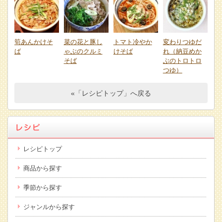
筍あんかけそ
菜の花と豚し
トマト冷やか
変わりつゆだ
ば
ゃぶのクルミ
けそば
れ（納豆めか
そば
ぶのトロトロ
つゆ）
«「レシピトップ」へ戻る
レシピトップ
商品から探す
季節から探す
ジャンルから探す