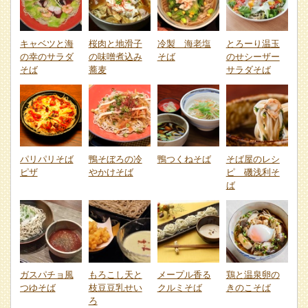
キャベツと海
桜肉と地滑子
冷製 海老塩
とろーり温玉
の幸のサラダ
の味噌煮込み
そば
のせシーザー
そば
蕎麦
サラダそば
パリパリそば
鴨そぼろの冷
鴨つくねそば
そば屋のレシ
ピザ
やかけそば
ピ 磯浅利そ
ば
ガスパチョ風
もろこし天と
メープル香る
鶏と温泉卵の
つゆそば
枝豆豆乳せい
クルミそば
きのこそば
ろ