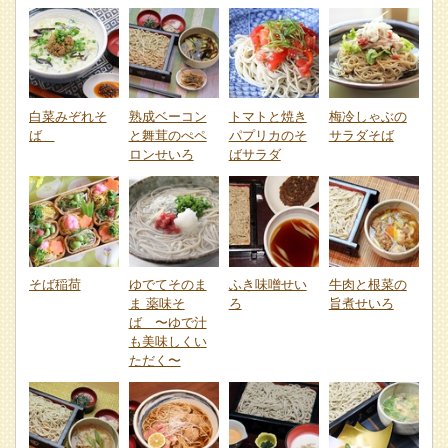
白菜みぞれそ
熟成ベーコン
トマトと焼き
梅冷しゃぶの
ば
と舞茸のぺペ
パプリカのそ
サラダそば
ロンせいろ
ばサラダ
そば稲荷
ゆでてそのま
ふき味噌せい
牛肉と根菜の
ま 薬味そ
ろ
旨煮せいろ
ば 〜ゆで汁
も美味しくい
ただく〜