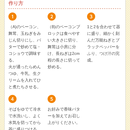
作り方
（A)のベーコン、
（B)のベーコンブ
1と2を合わせて器
舞茸、玉ねぎをみ
ロックは食べやす
に盛り、細かく刻
じん切りにし、バ
い大きさに切り、
んだ万能ねぎとブ
ターで炒めて塩・
舞茸は小房に分
ラックペッパーを
コショウで調味す
け、長ねぎは2cm
ふり、つけ汁の完
る。
程の長さに切って
成。
火が通ったらめん
炒める。
つゆ、牛乳、生ク
リームを入れてひ
と煮たちさせる。
そばをゆでて冷水
お好みで香味バタ
で水洗いし、よく
ーを加えてお召し
水気を切ってから
上がりください。
器に盛りつける。