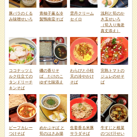
豚バラのくる
青柚子薫る冷
雲丹クリーム
浅利と筍のか
み味噌せいろ
製鴨南蛮そば
セイロ
き玉せいろ
（筍入り海老
真丈添え）
ココナッツミ
磯の香りそ
わらびと小柱
完熟トマトの
ルク仕立ての
ば たけのこ
天の冷やかけ
ジュレのせそ
タンドリーチ
ゆず七味添え
そば
ば
キンそば
ビーフカレー
めかぶそば と
生姜香る米豚
牛すじと根菜
つけそば
筍のはさみ揚
サラダそば
のつけ汁せい