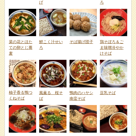
げ
ろ
菜の花とほた
鯉こく汁せい
そば揚げ団子
鶏そぼろ＆ご
ての卵とじ蕎
ろ
ま味噌冷やか
麦
けそば
柚子香る鴨つ
風薫る 桜そ
鴨肉のハヤシ
豆乳そば
くねそば
ば
南蛮そば