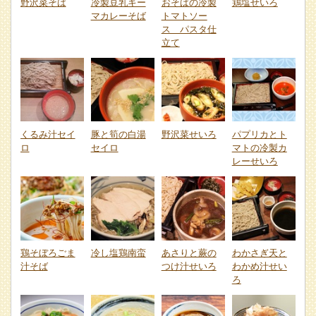
野沢菜そば
冷製豆乳キー
おそばの冷製
鶏塩せいろ
マカレーそば
トマトソー
ス パスタ仕
立て
くるみ汁セイ
豚と筍の白湯
野沢菜せいろ
パプリカとト
ロ
セイロ
マトの冷製カ
レーせいろ
鶏そぼろごま
冷し塩鶏南蛮
あさりと蕨の
わかさぎ天と
汁そば
つけ汁せいろ
わかめ汁せい
ろ