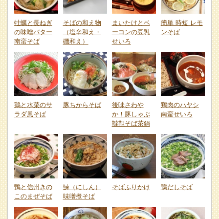
牡蠣と長ねぎ
そばの和え物
まいたけとベ
簡単 時短 レモ
の味噌バター
（塩辛和え・
ーコンの豆乳
ンそば
南蛮そば
磯和え）
せいろ
鶏と水菜のサ
豚ちからそば
後味さわや
鶏肉のハヤシ
ラダ風そば
か！豚しゃぶ
南蛮せいろ
韃靼そば茶鍋
鴨と信州きの
鰊（にしん）
そばふりかけ
鴨だしそば
このまぜそば
味噌煮そば