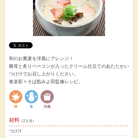
和のお蕎麦を洋風にアレンジ！
舞茸と炙りベーコンが入ったクリーム仕立てのあたたかい
つけ汁でお召し上がりください。
食楽彩々そば処みよ田監修レシピ。
材料
（2人分）
つけ汁