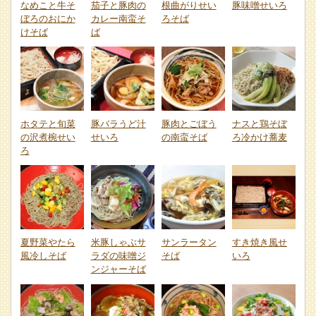
なめこと牛そ
茄子と豚肉の
根曲がりせい
豚味噌せいろ
ぼろのおにか
カレー南蛮そ
ろそば
けそば
ば
ホタテと旬菜
豚バラうど汁
豚肉とごぼう
ナスと鶏そぼ
の沢煮椀せい
せいろ
の南蛮そば
ろ冷かけ蕎麦
ろ
夏野菜やたら
米豚しゃぶサ
サンラータン
すき焼き風せ
風冷しそば
ラダの味噌ジ
そば
いろ
ンジャーそば