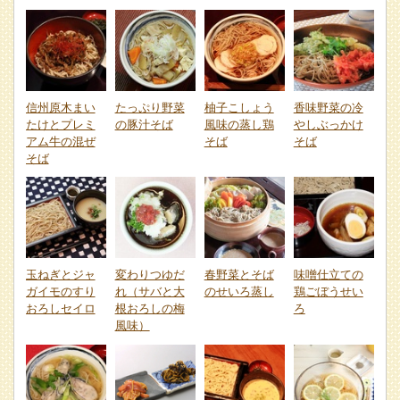
信州原木まい
たっぷり野菜
柚子こしょう
香味野菜の冷
たけとプレミ
の豚汁そば
風味の蒸し鶏
やしぶっかけ
アム牛の混ぜ
そば
そば
そば
玉ねぎとジャ
変わりつゆだ
春野菜とそば
味噌仕立ての
ガイモのすり
れ（サバと大
のせいろ蒸し
鶏ごぼうせい
おろしセイロ
根おろしの梅
ろ
風味）