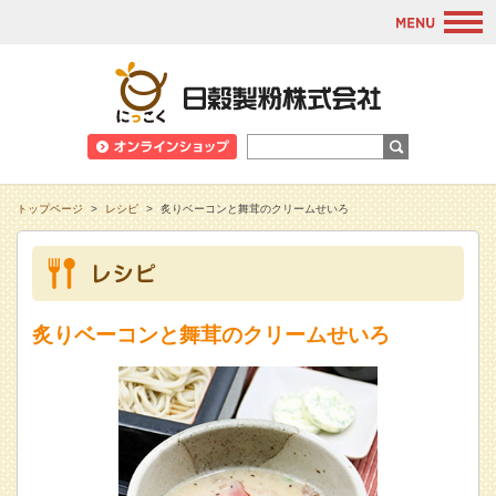
M
日穀製粉株式会
トップページ
>
レシピ
>
炙りベーコンと舞茸のクリームせいろ
炙りベーコンと舞茸のクリームせいろ