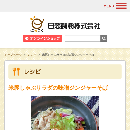
M
日穀製粉株式会
トップページ
>
レシピ
>
米豚しゃぶサラダの味噌ジンジャーそば
米豚しゃぶサラダの味噌ジンジャーそば