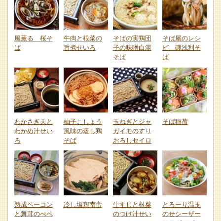
風薫る 桜そ
牛肉と根菜の
そばの実鶏団
そば屋のレシ
ば
旨煮せいろ
子の味噌白湯
ピ 磯浅利そ
そば
ば
わかさぎ天と
柚子こしょう
玉ねぎとジャ
そば稲荷
わかめ汁せい
風味の蒸し鶏
ガイモのすり
ろ
そば
おろしセイロ
熟成ベーコン
冷し塩鶏南蛮
牛すじと根菜
とろーり温玉
と舞茸のぺペ
のつけ汁せい
のせシーザー