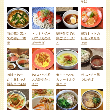
そば
菜の花とほた
トマトと焼き
味噌仕立ての
完熟トマトの
ての卵とじ蕎
パプリカのそ
鶏ごぼうせい
レモンマリネ
麦
ばサラダ
ろ
そば
後味さわや
わらびと小柱
春キャベツの
ガスパチョ風
か！豚しゃぶ
天の冷やかけ
カレーミルク
つゆそば
韃靼そば茶鍋
そば
煮そば