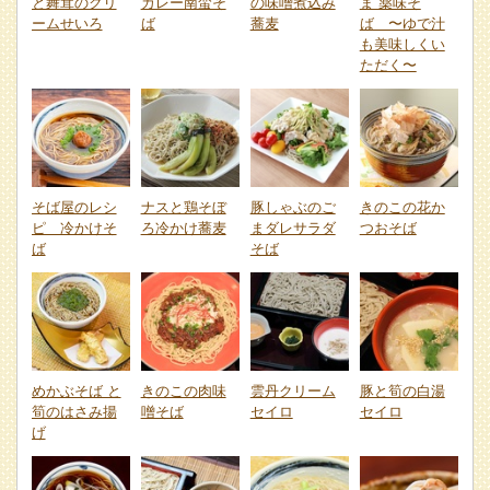
と舞茸のクリ
カレー南蛮そ
の味噌煮込み
ま 薬味そ
ームせいろ
ば
蕎麦
ば 〜ゆで汁
も美味しくい
ただく〜
そば屋のレシ
ナスと鶏そぼ
豚しゃぶのご
きのこの花か
ピ 冷かけそ
ろ冷かけ蕎麦
まダレサラダ
つおそば
ば
そば
めかぶそば と
きのこの肉味
雲丹クリーム
豚と筍の白湯
筍のはさみ揚
噌そば
セイロ
セイロ
げ