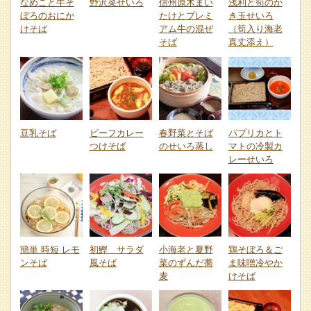
なめこと牛そ
野沢菜せいろ
信州原木まい
浅利と筍のか
ぼろのおにか
たけとプレミ
き玉せいろ
けそば
アム牛の混ぜ
（筍入り海老
そば
真丈添え）
豆乳そば
ビーフカレー
春野菜とそば
パプリカとト
つけそば
のせいろ蒸し
マトの冷製カ
レーせいろ
簡単 時短 レモ
初鰹 サラダ
小海老と夏野
鶏そぼろ＆ご
ンそば
風そば
菜のずんだ蕎
ま味噌冷やか
麦
けそば