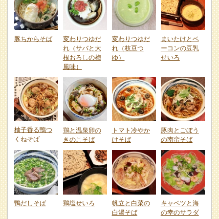
豚ちからそば
変わりつゆだ
変わりつゆだ
まいたけとベ
れ（サバと大
れ（枝豆つ
ーコンの豆乳
根おろしの梅
ゆ）
せいろ
風味）
柚子香る鴨つ
鶏と温泉卵の
トマト冷やか
豚肉とごぼう
くねそば
きのこそば
けそば
の南蛮そば
鴨だしそば
鶏塩せいろ
帆立と白菜の
キャベツと海
白湯そば
の幸のサラダ