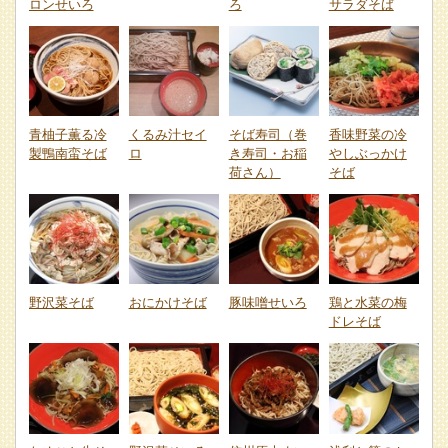
ロンせいろ
ろ
サラダそば
青柚子薫る冷
くるみ汁セイ
そば寿司（巻
香味野菜の冷
製鴨南蛮そば
ロ
き寿司・お稲
やしぶっかけ
荷さん）
そば
野沢菜そば
おにかけそば
豚味噌せいろ
鶏と水菜の梅
ドレそば