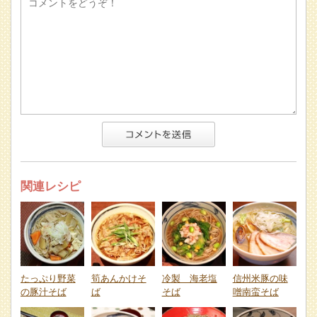
関連レシピ
たっぷり野菜
筍あんかけそ
冷製 海老塩
信州米豚の味
の豚汁そば
ば
そば
噌南蛮そば