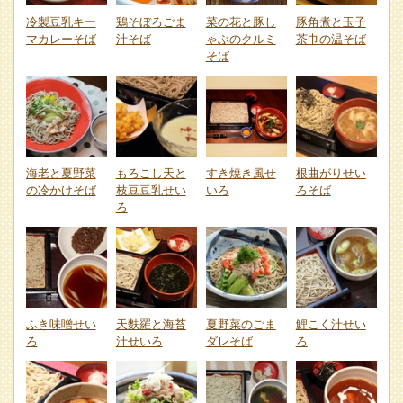
冷製豆乳キー
鶏そぼろごま
菜の花と豚し
豚角煮と玉子
マカレーそば
汁そば
ゃぶのクルミ
茶巾の温そば
そば
海老と夏野菜
もろこし天と
すき焼き風せ
根曲がりせい
の冷かけそば
枝豆豆乳せい
いろ
ろそば
ろ
ふき味噌せい
天麩羅と海苔
夏野菜のごま
鯉こく汁せい
ろ
汁せいろ
ダレそば
ろ