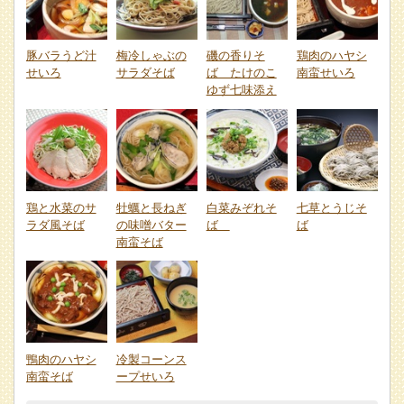
豚バラうど汁
梅冷しゃぶの
磯の香りそ
鶏肉のハヤシ
せいろ
サラダそば
ば たけのこ
南蛮せいろ
ゆず七味添え
鶏と水菜のサ
牡蠣と長ねぎ
白菜みぞれそ
七草とうじそ
ラダ風そば
の味噌バター
ば
ば
南蛮そば
鴨肉のハヤシ
冷製コーンス
南蛮そば
ープせいろ