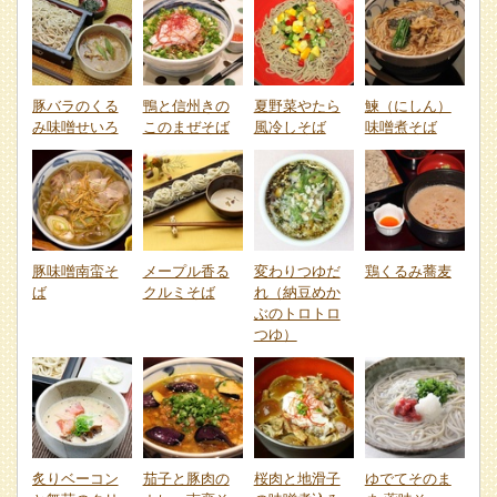
豚バラのくる
鴨と信州きの
夏野菜やたら
鰊（にしん）
み味噌せいろ
このまぜそば
風冷しそば
味噌煮そば
豚味噌南蛮そ
メープル香る
変わりつゆだ
鶏くるみ蕎麦
ば
クルミそば
れ（納豆めか
ぶのトロトロ
つゆ）
炙りベーコン
茄子と豚肉の
桜肉と地滑子
ゆでてそのま