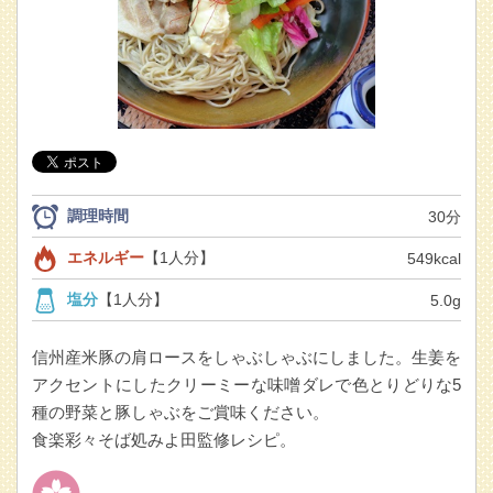
調理時間
30分
エネルギー
【1人分】
549kcal
塩分
【1人分】
5.0g
信州産米豚の肩ロースをしゃぶしゃぶにしました。生姜を
アクセントにしたクリーミーな味噌ダレで色とりどりな5
種の野菜と豚しゃぶをご賞味ください。
食楽彩々そば処みよ田監修レシピ。