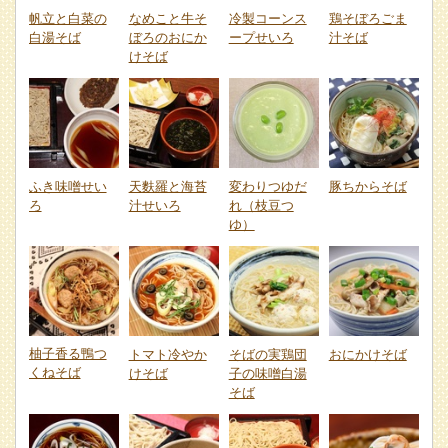
帆立と白菜の
なめこと牛そ
冷製コーンス
鶏そぼろごま
白湯そば
ぼろのおにか
ープせいろ
汁そば
けそば
ふき味噌せい
天麩羅と海苔
変わりつゆだ
豚ちからそば
ろ
汁せいろ
れ（枝豆つ
ゆ）
柚子香る鴨つ
トマト冷やか
そばの実鶏団
おにかけそば
くねそば
けそば
子の味噌白湯
そば