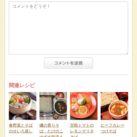
関連レシピ
春野菜とそば
磯の香りそ
完熟トマトの
ビーフカレー
のせいろ蒸し
ば たけのこ
レモンマリネ
つけそば
ゆず七味添え
そば