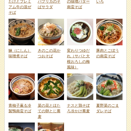
たけとプレミ
パプリカのそ
の味噌バター
いろ
アム牛の混ぜ
ばサラダ
南蛮そば
そば
鰊（にしん）
きのこの花か
変わりつゆだ
豚肉とごぼう
味噌煮そば
つおそば
れ（サバと大
の南蛮そば
根おろしの梅
風味）
青柚子薫る冷
菜の花とほた
ナスと鶏そぼ
夏野菜のごま
製鴨南蛮そば
ての卵とじ蕎
ろ冷かけ蕎麦
ダレそば
麦