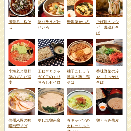
風薫る 桜そ
豚バラうど汁
野沢菜せいろ
そば屋のレシ
ば
せいろ
ピ 磯浅利そ
ば
小海老と夏野
玉ねぎとジャ
柚子こしょう
香味野菜の冷
菜のずんだ蕎
ガイモのすり
風味の蒸し鶏
やしぶっかけ
麦
おろしセイロ
そば
そば
信州米豚の味
冷し塩鶏南蛮
春キャベツの
鶏くるみ蕎麦
噌南蛮そば
カレーミルク