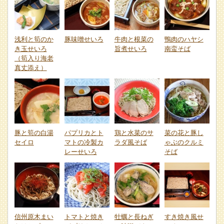
浅利と筍のか
豚味噌せいろ
牛肉と根菜の
鴨肉のハヤシ
き玉せいろ
旨煮せいろ
南蛮そば
（筍入り海老
真丈添え）
豚と筍の白湯
パプリカとト
鶏と水菜のサ
菜の花と豚し
セイロ
マトの冷製カ
ラダ風そば
ゃぶのクルミ
レーせいろ
そば
信州原木まい
トマトと焼き
牡蠣と長ねぎ
すき焼き風せ