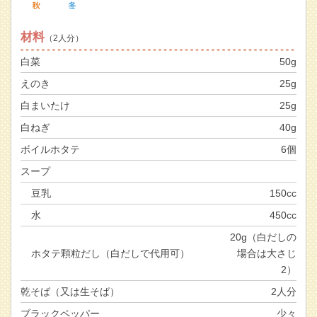
材料
（2人分）
白菜
50g
えのき
25g
白まいたけ
25g
白ねぎ
40g
ボイルホタテ
6個
スープ
豆乳
150cc
水
450cc
20g（白だしの
ホタテ顆粒だし（白だしで代用可）
場合は大さじ
2）
乾そば（又は生そば）
2人分
ブラックペッパー
少々