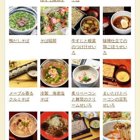
鴨だしそば
そば稲荷
牛すじと根菜
味噌仕立ての
のつけ汁せい
鶏ごぼうせい
ろ
ろ
メープル香る
冷製 海老塩
炙りベーコン
まいたけとベ
クルミそば
そば
と舞茸のクリ
ーコンの豆乳
ームせいろ
せいろ