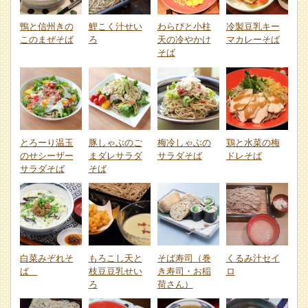
鴨と信州きの
鯉こく汁せい
わらびと小柱
冷製豆乳キー
このまぜそば
ろ
天の冷やかけ
マカレーそば
そば
とろーり温玉
豚しゃぶのご
梅冷しゃぶの
鶏と水菜の梅
のせシーザー
まダレサラダ
サラダそば
ドレそば
サラダそば
そば
白菜みぞれそ
もろこし天と
そば寿司（巻
くるみ汁セイ
ば
枝豆豆乳せい
き寿司・お稲
ロ
ろ
荷さん）