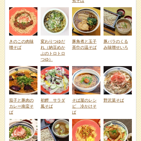
煮そば
きのこの肉味
変わりつゆだ
豚角煮と玉子
豚バラのくる
噌そば
れ（納豆めか
茶巾の温そば
み味噌せいろ
ぶのトロトロ
つゆ）
茄子と豚肉の
初鰹 サラダ
そば屋のレシ
野沢菜そば
カレー南蛮そ
風そば
ピ 冷かけそ
ば
ば