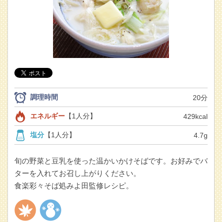
調理時間
20分
エネルギー
【1人分】
429kcal
塩分
【1人分】
4.7g
旬の野菜と豆乳を使った温かいかけそばです。お好みでバ
ターを入れてお召し上がりください。
食楽彩々そば処みよ田監修レシピ。