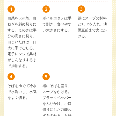
白菜を5cm角、白
ボイルホタテは手
鍋にスープの材料
ねぎを斜め切りに
で割き、食べやす
と1、2を入れ、沸
する。えのきは半
い大きさにする。
騰直前まで火にか
分の高さに切り、
ける。
白まいたけは一口
大に手でむしる。
電子レンジで具材
がしんなりするま
で加熱する。
そばをゆでて冷水
器にそばを盛り、
で水洗いし、水気
スープをかける。
をよく切る。
ブラックペッパー
をふりかけ、小口
切りにした万能ね
ぎをのせる。お好