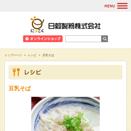
M
日穀製粉株式会
トップページ
>
レシピ
>
豆乳そば
豆乳そば