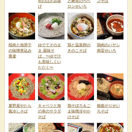
筍のはさみ揚
と舞茸のぺペ
ンそば
げ
ロンせいろ
桜肉と地滑子
ゆでてそのま
鶏と温泉卵の
鶏肉のハヤシ
の味噌煮込み
ま 薬味そ
きのこそば
南蛮せいろ
蕎麦
ば 〜ゆで汁
も美味しくい
ただく〜
夏野菜やたら
キャベツと海
鶏そぼろ＆ご
根曲がりせい
風冷しそば
の幸のサラダ
ま味噌冷やか
ろそば
そば
けそば