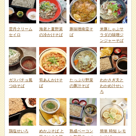
雲丹クリーム
海老と夏野菜
豚味噌南蛮そ
米豚しゃぶサ
セイロ
の冷かけそば
ば
ラダの味噌ジ
ンジャーそば
ガスパチョ風
筍あんかけそ
たっぷり野菜
わかさぎ天と
つゆそば
ば
の豚汁そば
わかめ汁せい
ろ
鶏塩せいろ
めかぶそば と
熟成ベーコン
簡単 時短 レモ