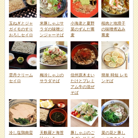
玉ねぎとジャ
米豚しゃぶサ
小海老と夏野
桜肉と地滑子
ガイモのすり
ラダの味噌ジ
菜のずんだ蕎
の味噌煮込み
おろしセイロ
ンジャーそば
麦
蕎麦
雲丹クリーム
梅冷しゃぶの
信州原木まい
簡単 時短 レモ
セイロ
サラダそば
たけとプレミ
ンそば
アム牛の混ぜ
そば
冷し塩鶏南蛮
天麩羅と海苔
豚しゃぶのご
菜の花と豚し