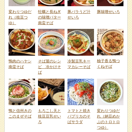
変わりつゆだ
牡蠣と長ねぎ
豚バラうど汁
豚味噌せいろ
れ（枝豆つ
の味噌バター
せいろ
ゆ）
南蛮そば
柚子香る鴨つ
鴨肉のハヤシ
そば屋のレシ
冷製豆乳キー
くねそば
南蛮そば
ピ 冷かけそ
マカレーそば
ば
鴨と信州きの
もろこし天と
トマトと焼き
変わりつゆだ
このまぜそば
枝豆豆乳せい
パプリカのそ
れ（納豆めか
ろ
ばサラダ
ぶのトロトロ
つゆ）