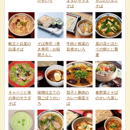
汁せいろ
まダレサラダ
ゃぶのクルミ
そば
そば
帆立と白菜の
そば寿司（巻
牛肉と根菜の
菜の花とほた
白湯そば
き寿司・お稲
旨煮せいろ
ての卵とじ蕎
荷さん）
麦
キャベツと海
味噌仕立ての
茄子と豚肉の
春野菜とそば
の幸のサラダ
鶏ごぼうせい
カレー南蛮そ
のせいろ蒸し
そば
ろ
ば