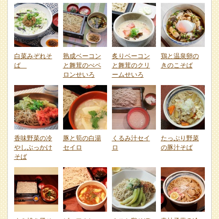
白菜みぞれそ
熟成ベーコン
炙りベーコン
鶏と温泉卵の
ば
と舞茸のぺペ
と舞茸のクリ
きのこそば
ロンせいろ
ームせいろ
香味野菜の冷
豚と筍の白湯
くるみ汁セイ
たっぷり野菜
やしぶっかけ
セイロ
ロ
の豚汁そば
そば