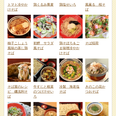
トマト冷やか
鶏くるみ蕎麦
鶏塩せいろ
風薫る 桜そ
けそば
ば
柚子こしょう
初鰹 サラダ
鶏そぼろ＆ご
そば稲荷
風味の蒸し鶏
風そば
ま味噌冷やか
そば
けそば
そば屋のレシ
牛すじと根菜
冷製 海老塩
きのこの花か
ピ 磯浅利そ
のつけ汁せい
そば
つおそば
ば
ろ