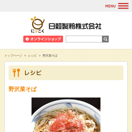
M
日穀製粉株式会
トップページ
>
レシピ
>
野沢菜そば
野沢菜そば