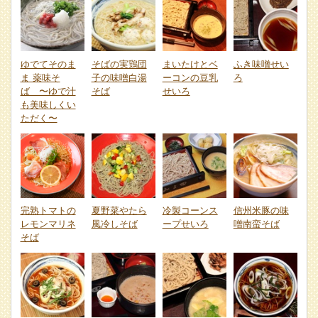
ゆでてそのま
そばの実鶏団
まいたけとベ
ふき味噌せい
ま 薬味そ
子の味噌白湯
ーコンの豆乳
ろ
ば 〜ゆで汁
そば
せいろ
も美味しくい
ただく〜
完熟トマトの
夏野菜やたら
冷製コーンス
信州米豚の味
レモンマリネ
風冷しそば
ープせいろ
噌南蛮そば
そば