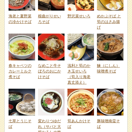
海老と夏野菜
根曲がりせい
野沢菜せいろ
めかぶそば と
の冷かけそば
ろそば
筍のはさみ揚
げ
春キャベツの
なめこと牛そ
浅利と筍のか
鰊（にしん）
カレーミルク
ぼろのおにか
き玉せいろ
味噌煮そば
煮そば
けそば
（筍入り海老
真丈添え）
七草とうじそ
変わりつゆだ
筍あんかけそ
豚味噌南蛮そ
ば
れ（サバと大
ば
ば