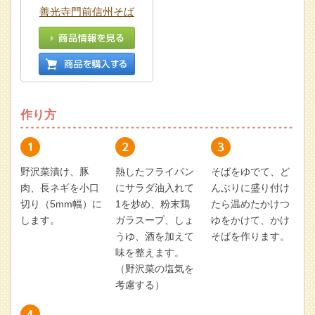
善光寺門前信州そば
作り方
野沢菜漬け、豚
熱したフライパン
そばをゆでて、ど
肉、長ネギを小口
にサラダ油入れて
んぶりに盛り付け
切り（5mm幅）に
1を炒め、粉末鶏
たら温めたかけつ
します。
ガラスープ、しょ
ゆをかけて、かけ
うゆ、酒を加えて
そばを作ります。
味を整えます。
（野沢菜の塩気を
考慮する）