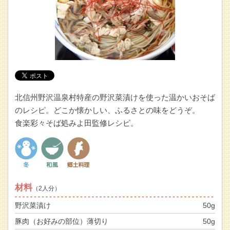
北信州野沢温泉村特産の野沢菜漬けを使った温かいおそば
のレシピ。どこか懐かしい、ふるさとの味をどうぞ。
食楽彩々そば処みよ田監修レシピ。
材料
（2人分）
野沢菜漬け
50g
豚肉（お好みの部位）薄切り
50g