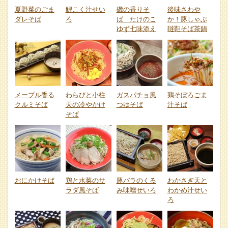
夏野菜のごま
鯉こく汁せい
磯の香りそ
後味さわや
ダレそば
ろ
ば たけのこ
か！豚しゃぶ
ゆず七味添え
韃靼そば茶鍋
メープル香る
わらびと小柱
ガスパチョ風
鶏そぼろごま
クルミそば
天の冷やかけ
つゆそば
汁そば
そば
おにかけそば
鶏と水菜のサ
豚バラのくる
わかさぎ天と
ラダ風そば
み味噌せいろ
わかめ汁せい
ろ