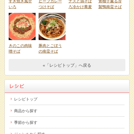
すき焼き風せ
ビーフカレー
ナスと鶏そぼ
青柚子薫る冷
いろ
つけそば
ろ冷かけ蕎麦
製鴨南蛮そば
きのこの肉味
豚肉とごぼう
噌そば
の南蛮そば
«「レシピトップ」へ戻る
レシピトップ
商品から探す
季節から探す