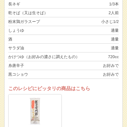
長ネギ
1/3本
乾そば（又は生そば）
2人前
粉末鶏ガラスープ
小さじ1/2
しょうゆ
適量
酒
適量
サラダ油
適量
かけつゆ（お好みの濃さに調えたもの）
720cc
糸唐辛子
お好みで
黒コショウ
お好みで
このレシピにピッタリの商品はこちら