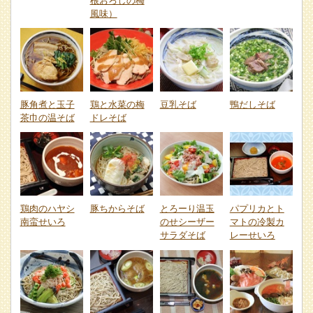
根おろしの梅
風味）
豚角煮と玉子
鶏と水菜の梅
豆乳そば
鴨だしそば
茶巾の温そば
ドレそば
鶏肉のハヤシ
豚ちからそば
とろーり温玉
パプリカとト
南蛮せいろ
のせシーザー
マトの冷製カ
サラダそば
レーせいろ