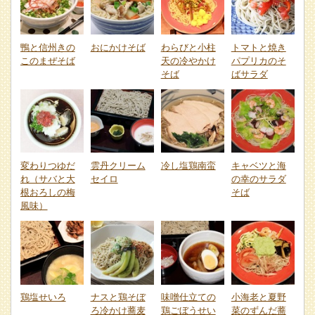
鴨と信州きの
おにかけそば
わらびと小柱
トマトと焼き
このまぜそば
天の冷やかけ
パプリカのそ
そば
ばサラダ
変わりつゆだ
雲丹クリーム
冷し塩鶏南蛮
キャベツと海
れ（サバと大
セイロ
の幸のサラダ
根おろしの梅
そば
風味）
鶏塩せいろ
ナスと鶏そぼ
味噌仕立ての
小海老と夏野
ろ冷かけ蕎麦
鶏ごぼうせい
菜のずんだ蕎