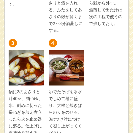
さりと酒を入れ
ら殻から外す。
く。
る。ふたをしてあ
酒蒸しで出た汁は
さりの殻が開くま
次の工程で使うの
で2～3分酒蒸しに
で残しておく。
する。
鍋に2のあさりと
ゆでたそばを氷水
汁40㏄、麺つゆ、
でしめて器に盛
水、斜めに切った
り、大根と焼きば
長ねぎを加え煮立
らのりをのせる。
ったら火を止め器
3のつけ汁につけ
に盛る。仕上げに
て召し上がってく
香味油を加える。
ださい。