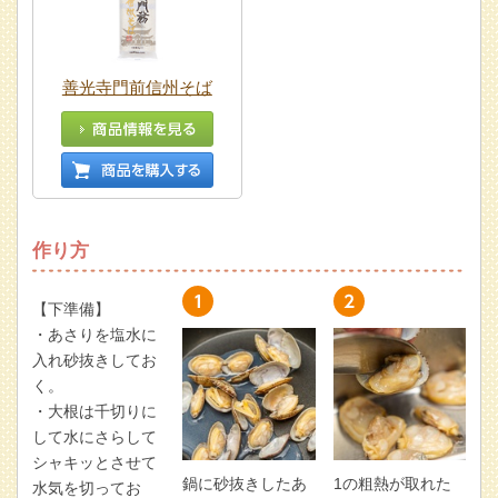
善光寺門前信州そば
作り方
【下準備】
・あさりを塩水に
入れ砂抜きしてお
く。
・大根は千切りに
して水にさらして
シャキッとさせて
鍋に砂抜きしたあ
1の粗熱が取れた
水気を切ってお