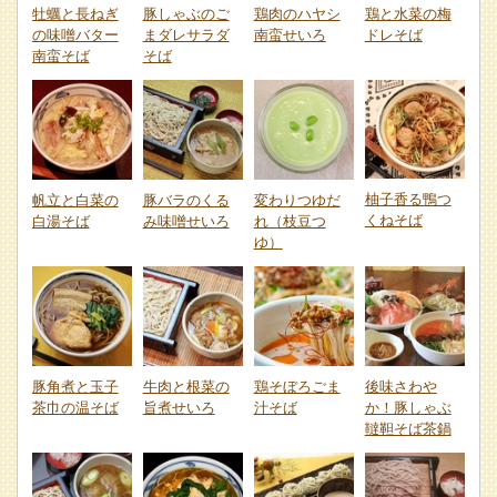
牡蠣と長ねぎ
豚しゃぶのご
鶏肉のハヤシ
鶏と水菜の梅
の味噌バター
まダレサラダ
南蛮せいろ
ドレそば
南蛮そば
そば
柚子香る鴨つ
帆立と白菜の
豚バラのくる
変わりつゆだ
くねそば
白湯そば
み味噌せいろ
れ（枝豆つ
ゆ）
豚角煮と玉子
牛肉と根菜の
鶏そぼろごま
後味さわや
茶巾の温そば
旨煮せいろ
汁そば
か！豚しゃぶ
韃靼そば茶鍋