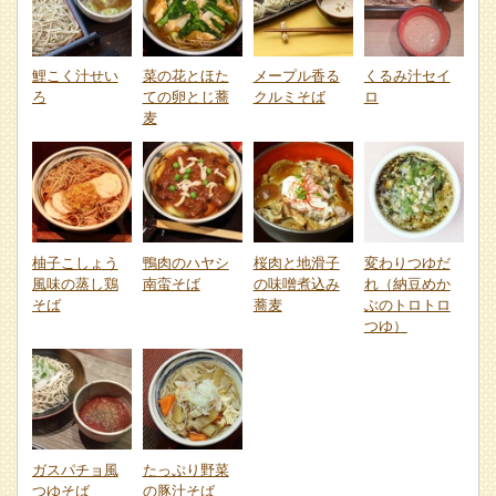
鯉こく汁せい
菜の花とほた
メープル香る
くるみ汁セイ
ろ
ての卵とじ蕎
クルミそば
ロ
麦
柚子こしょう
鴨肉のハヤシ
桜肉と地滑子
変わりつゆだ
風味の蒸し鶏
南蛮そば
の味噌煮込み
れ（納豆めか
そば
蕎麦
ぶのトロトロ
つゆ）
ガスパチョ風
たっぷり野菜
つゆそば
の豚汁そば