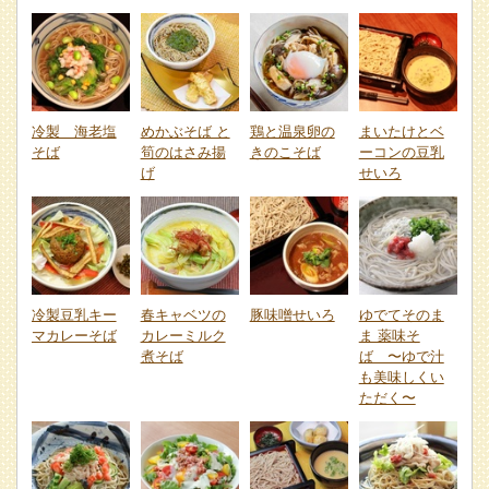
冷製 海老塩
めかぶそば と
鶏と温泉卵の
まいたけとベ
そば
筍のはさみ揚
きのこそば
ーコンの豆乳
げ
せいろ
冷製豆乳キー
春キャベツの
豚味噌せいろ
ゆでてそのま
マカレーそば
カレーミルク
ま 薬味そ
煮そば
ば 〜ゆで汁
も美味しくい
ただく〜