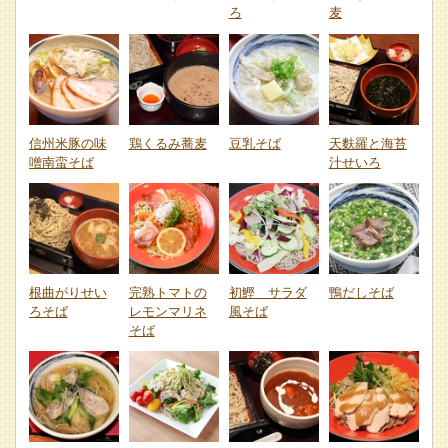
ろ
麦
信州米豚の味
鶏くるみ蕎麦
豆乳そば
天麩羅と海苔
噌南蛮そば
汁せいろ
根曲がりせい
完熟トマトの
初鰹 サラダ
鴨だしそば
ろそば
レモンマリネ
風そば
そば