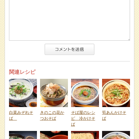
関連レシピ
白菜みぞれそ
きのこの花か
そば屋のレシ
筍あんかけそ
ば
つおそば
ピ 冷かけそ
ば
ば