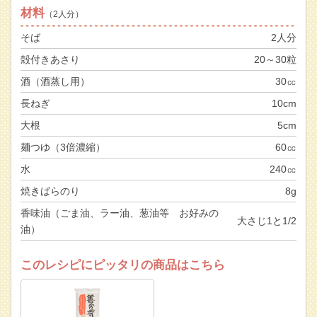
材料
（2人分）
そば
2人分
殻付きあさり
20～30粒
酒（酒蒸し用）
30㏄
長ねぎ
10cm
大根
5cm
麺つゆ（3倍濃縮）
60㏄
水
240㏄
焼きばらのり
8g
香味油（ごま油、ラー油、葱油等 お好みの
大さじ1と1/2
油）
このレシピにピッタリの商品はこちら