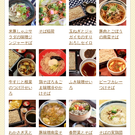
米豚しゃぶサ
そば稲荷
玉ねぎとジャ
豚肉とごぼう
ラダの味噌ジ
ガイモのすり
の南蛮そば
ンジャーそば
おろしセイロ
牛すじと根菜
鶏そぼろ＆ご
ふき味噌せい
ビーフカレー
のつけ汁せい
ま味噌冷やか
ろ
つけそば
ろ
けそば
わかさぎ天と
豚味噌南蛮そ
春野菜とそば
そばの実鶏団