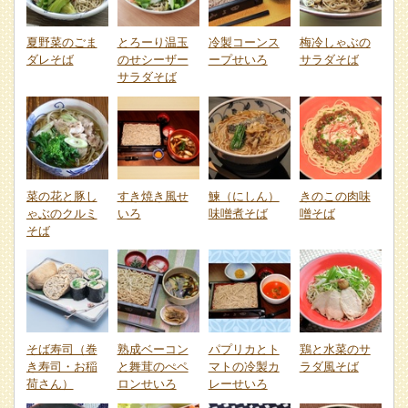
夏野菜のごま
とろーり温玉
冷製コーンス
梅冷しゃぶの
ダレそば
のせシーザー
ープせいろ
サラダそば
サラダそば
菜の花と豚し
すき焼き風せ
鰊（にしん）
きのこの肉味
ゃぶのクルミ
いろ
味噌煮そば
噌そば
そば
そば寿司（巻
熟成ベーコン
パプリカとト
鶏と水菜のサ
き寿司・お稲
と舞茸のぺペ
マトの冷製カ
ラダ風そば
荷さん）
ロンせいろ
レーせいろ