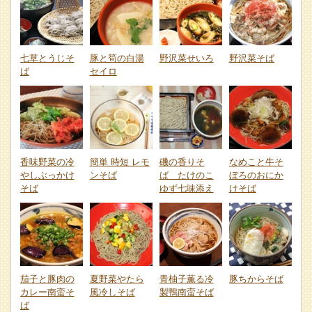
七草とうじそ
豚と筍の白湯
野沢菜せいろ
野沢菜そば
ば
セイロ
香味野菜の冷
簡単 時短 レモ
磯の香りそ
なめこと牛そ
やしぶっかけ
ンそば
ば たけのこ
ぼろのおにか
そば
ゆず七味添え
けそば
茄子と豚肉の
夏野菜やたら
青柚子薫る冷
豚ちからそば
カレー南蛮そ
風冷しそば
製鴨南蛮そば
ば