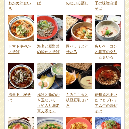
わかめ汁せい
ば
のせいろ蒸し
子の味噌白湯
ろ
そば
トマト冷やか
海老と夏野菜
豚バラうど汁
炙りベーコン
けそば
の冷かけそば
せいろ
と舞茸のクリ
ームせいろ
風薫る 桜そ
浅利と筍のか
もろこし天と
信州原木まい
ば
き玉せいろ
枝豆豆乳せい
たけとプレミ
（筍入り海老
ろ
アム牛の混ぜ
真丈添え）
そば