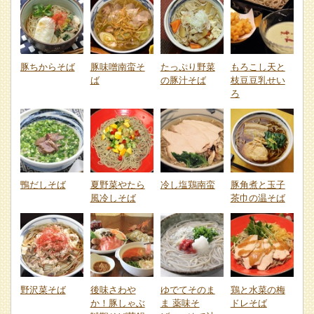
豚ちからそば
豚味噌南蛮そ
たっぷり野菜
もろこし天と
ば
の豚汁そば
枝豆豆乳せい
ろ
鴨だしそば
夏野菜やたら
冷し塩鶏南蛮
豚角煮と玉子
風冷しそば
茶巾の温そば
野沢菜そば
後味さわや
ゆでてそのま
鶏と水菜の梅
か！豚しゃぶ
ま 薬味そ
ドレそば