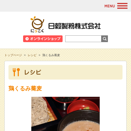
M
日穀製粉株式会
トップページ
>
レシピ
>
鶏くるみ蕎麦
鶏くるみ蕎麦