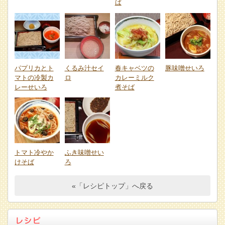
ば
パプリカとト
くるみ汁セイ
春キャベツの
豚味噌せいろ
マトの冷製カ
ロ
カレーミルク
レーせいろ
煮そば
トマト冷やか
ふき味噌せい
けそば
ろ
«「レシピトップ」へ戻る