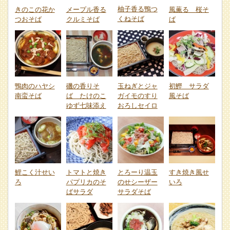
柚子香る鴨つ
きのこの花か
メープル香る
風薫る 桜そ
くねそば
つおそば
クルミそば
ば
鴨肉のハヤシ
磯の香りそ
玉ねぎとジャ
初鰹 サラダ
南蛮そば
ば たけのこ
ガイモのすり
風そば
ゆず七味添え
おろしセイロ
鯉こく汁せい
トマトと焼き
とろーり温玉
すき焼き風せ
ろ
パプリカのそ
のせシーザー
いろ
ばサラダ
サラダそば