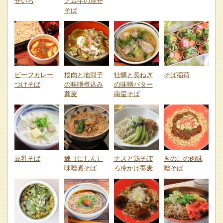
せいろ
アム牛の混ぜ
そば
ビーフカレー
桜肉と地滑子
牡蠣と長ねぎ
そば稲荷
つけそば
の味噌煮込み
の味噌バター
蕎麦
南蛮そば
豆乳そば
鰊（にしん）
ナスと鶏そぼ
きのこの肉味
味噌煮そば
ろ冷かけ蕎麦
噌そば