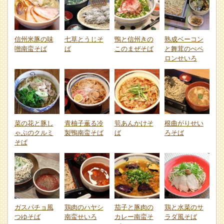
信州米豚の味
七草とうじそ
鴨と信州きの
熟成ベーコン
噌南蛮そば
ば
このまぜそば
と舞茸のぺペ
ロンせいろ
菜の花と豚し
青柚子薫る冷
筍あんかけそ
根曲がりせい
ゃぶのクルミ
製鴨南蛮そば
ば
ろそば
そば
ガスパチョ風
鶏肉のハヤシ
茄子と豚肉の
鶏と水菜のサ
つゆそば
南蛮せいろ
カレー南蛮そ
ラダ風そば