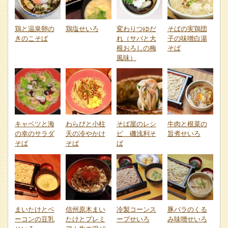
鶏と温泉卵の
鶏塩せいろ
変わりつゆだ
そばの実鶏団
きのこそば
れ（サバと大
子の味噌白湯
根おろしの梅
そば
風味）
キャベツと海
わらびと小柱
そば屋のレシ
牛肉と根菜の
の幸のサラダ
天の冷やかけ
ピ 磯浅利そ
旨煮せいろ
そば
そば
ば
まいたけとベ
信州原木まい
冷製コーンス
豚バラのくる
ーコンの豆乳
たけとプレミ
ープせいろ
み味噌せいろ