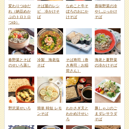
変わりつゆだ
そば屋のレシ
なめこと牛そ
香味野菜の冷
れ（納豆めか
ピ 冷かけそ
ぼろのおにか
やしぶっかけ
ぶのトロトロ
ば
けそば
そば
つゆ）
春野菜とそば
冷製 海老塩
そば寿司（巻
海老と夏野菜
のせいろ蒸し
そば
き寿司・お稲
の冷かけそば
荷さん）
野沢菜せいろ
簡単 時短 レモ
わかさぎ天と
豚しゃぶのご
ンそば
わかめ汁せい
まダレサラダ
ろ
そば