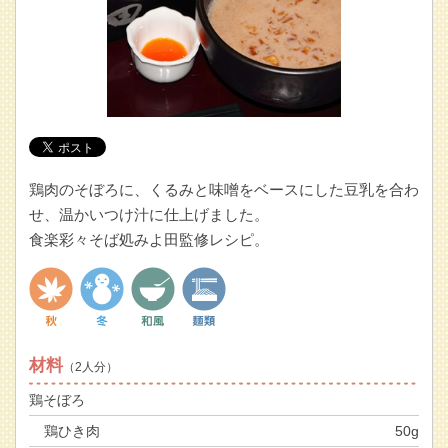
鶏肉のそぼろに、くるみと味噌をベースにした豆乳を合わ
せ、温かいつけ汁に仕上げました。
食楽彩々そば処みよ田監修レシピ。
材料
（2人分）
鶏そぼろ
鶏ひき肉
50g