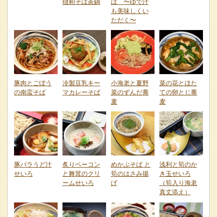
韃靼そば茶鍋
ば 〜ゆで汁
も美味しくい
ただく〜
豚肉とごぼう
冷製豆乳キー
小海老と夏野
菜の花とほた
の南蛮そば
マカレーそば
菜のずんだ蕎
ての卵とじ蕎
麦
麦
豚バラうど汁
炙りベーコン
めかぶそば と
浅利と筍のか
せいろ
と舞茸のクリ
筍のはさみ揚
き玉せいろ
ームせいろ
げ
（筍入り海老
真丈添え）