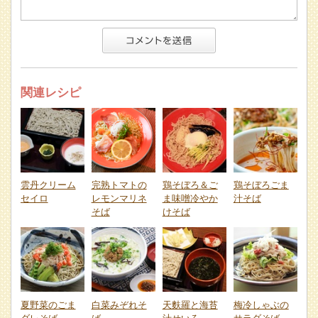
関連レシピ
雲丹クリーム
完熟トマトの
鶏そぼろ＆ご
鶏そぼろごま
セイロ
レモンマリネ
ま味噌冷やか
汁そば
そば
けそば
夏野菜のごま
白菜みぞれそ
天麩羅と海苔
梅冷しゃぶの