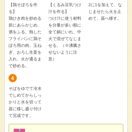
【鶏そぼろを作
【くるみ豆乳つけ
2に1を加えて、な
る】
汁を作る】
じませたら火を止
鶏ひき肉を炒める
つけ汁に使う材料
めて、器へ移す。
前にあらかじめ、
を分量が多い順に
酒をふる。熱した
全て鍋にいれ、中
フライパンに鶏そ
火で混ぜてなじま
ぼろ用の肉、玉ね
せる。（※沸騰さ
ぎ、おろし生姜を
せないように注
入れ、火が通るま
意）
で炒める。
そばをゆでて冷水
でしめてからしっ
かりと水を切って
器に移し盛り付け
て完成です。