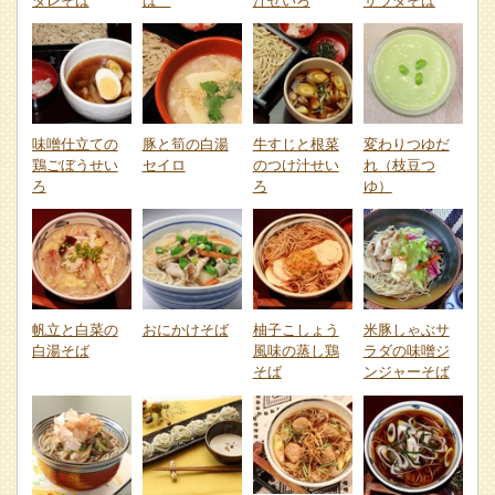
ダレそば
ば
汁せいろ
サラダそば
味噌仕立ての
豚と筍の白湯
牛すじと根菜
変わりつゆだ
鶏ごぼうせい
セイロ
のつけ汁せい
れ（枝豆つ
ろ
ろ
ゆ）
帆立と白菜の
おにかけそば
柚子こしょう
米豚しゃぶサ
白湯そば
風味の蒸し鶏
ラダの味噌ジ
そば
ンジャーそば