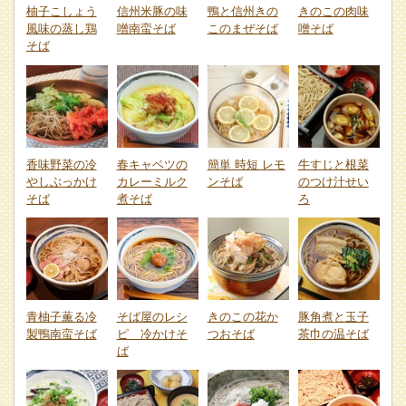
柚子こしょう
信州米豚の味
鴨と信州きの
きのこの肉味
風味の蒸し鶏
噌南蛮そば
このまぜそば
噌そば
そば
香味野菜の冷
春キャベツの
簡単 時短 レモ
牛すじと根菜
やしぶっかけ
カレーミルク
ンそば
のつけ汁せい
そば
煮そば
ろ
青柚子薫る冷
そば屋のレシ
きのこの花か
豚角煮と玉子
製鴨南蛮そば
ピ 冷かけそ
つおそば
茶巾の温そば
ば