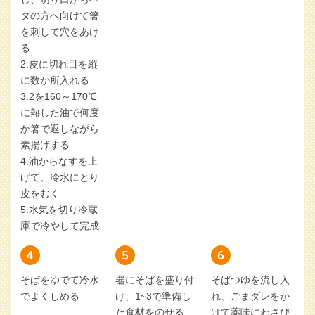
タの方へ向けて箸
を刺して穴をあけ
る
2.皮に切れ目を縦
に数か所入れる
3.2を160～170℃
に熱した油で何度
か箸で返しながら
素揚げする
4.油からなすを上
げて、冷水にとり
皮をむく
5.水気を切り冷蔵
庫で冷やして完成
そばをゆでて冷水
器にそばを盛り付
そばつゆを流し入
でよくしめる
け、1~3で準備し
れ、ごまダレをか
た食材をのせる
けて薬味にわさび