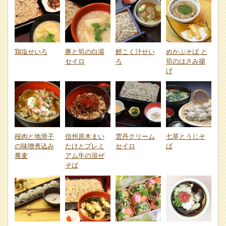
鶏塩せいろ
豚と筍の白湯
鯉こく汁せい
めかぶそば と
セイロ
ろ
筍のはさみ揚
げ
桜肉と地滑子
信州原木まい
雲丹クリーム
七草とうじそ
の味噌煮込み
たけとプレミ
セイロ
ば
蕎麦
アム牛の混ぜ
そば