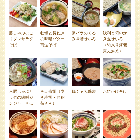
豚しゃぶのご
牡蠣と長ねぎ
豚バラのくる
浅利と筍のか
まダレサラダ
の味噌バター
み味噌せいろ
き玉せいろ
そば
南蛮そば
（筍入り海老
真丈添え）
米豚しゃぶサ
そば寿司（巻
鶏くるみ蕎麦
おにかけそば
ラダの味噌ジ
き寿司・お稲
ンジャーそば
荷さん）