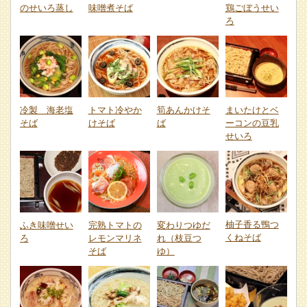
のせいろ蒸し
味噌煮そば
鶏ごぼうせい
ろ
冷製 海老塩
トマト冷やか
筍あんかけそ
まいたけとベ
そば
けそば
ば
ーコンの豆乳
せいろ
柚子香る鴨つ
ふき味噌せい
完熟トマトの
変わりつゆだ
くねそば
ろ
レモンマリネ
れ（枝豆つ
そば
ゆ）