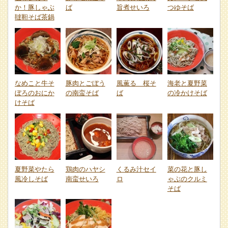
か！豚しゃぶ
ば
旨煮せいろ
つゆそば
韃靼そば茶鍋
なめこと牛そ
豚肉とごぼう
風薫る 桜そ
海老と夏野菜
ぼろのおにか
の南蛮そば
ば
の冷かけそば
けそば
夏野菜やたら
鶏肉のハヤシ
くるみ汁セイ
菜の花と豚し
風冷しそば
南蛮せいろ
ロ
ゃぶのクルミ
そば