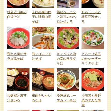
帆立と白菜の
そばの実鶏団
熟成ベーコン
もろこし天と
白湯そば
子の味噌白湯
と舞茸のぺペ
枝豆豆乳せい
そば
ロンせいろ
ろ
鶏と水菜のサ
鶏そぼろごま
キャベツと海
とろーり温玉
ラダ風そば
汁そば
の幸のサラダ
のせシーザー
そば
サラダそば
天麩羅と海苔
根曲がりせい
冷製豆乳キー
小海老と夏野
汁せいろ
ろそば
マカレーそば
菜のずんだ蕎
麦