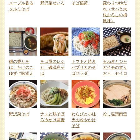
メープル香る
野沢菜せいろ
そば稲荷
変わりつゆだ
クルミそば
れ（サバと大
根おろしの梅
風味）
磯の香りそ
そば屋のレシ
トマトと焼き
玉ねぎとジャ
ば たけのこ
ピ 磯浅利そ
パプリカのそ
ガイモのすり
ゆず七味添え
ば
ばサラダ
おろしセイロ
野沢菜そば
ナスと鶏そぼ
わらびと小柱
冷し塩鶏南蛮
ろ冷かけ蕎麦
天の冷やかけ
そば