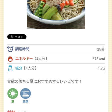
調理時間
25分
エネルギー
【1人分】
675kcal
塩分
【1人分】
4.7g
食欲の落ちる夏におすすめするレシピです！