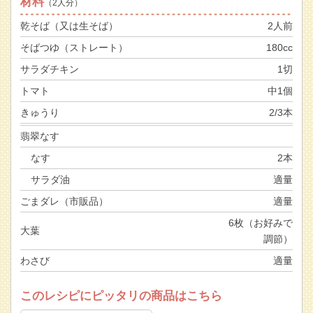
材料
（2人分）
乾そば（又は生そば）
2人前
そばつゆ（ストレート）
180cc
サラダチキン
1切
トマト
中1個
きゅうり
2/3本
翡翠なす
なす
2本
サラダ油
適量
ごまダレ（市販品）
適量
6枚（お好みで
大葉
調節）
わさび
適量
このレシピにピッタリの商品はこちら