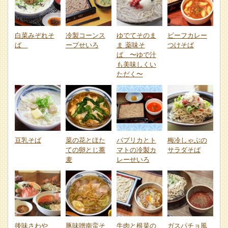
白菜みぞれそ
冷製コーンス
ゆでてそのま
ビーフカレー
ば
ープせいろ
ま 薬味そ
つけそば
ば 〜ゆで汁
も美味しくい
ただく〜
豆乳そば
菜の花とほた
パプリカとト
梅冷しゃぶの
ての卵とじ蕎
マトの冷製カ
サラダそば
麦
レーせいろ
後味さわや
豚味噌南蛮そ
牛肉と根菜の
ガスパチョ風