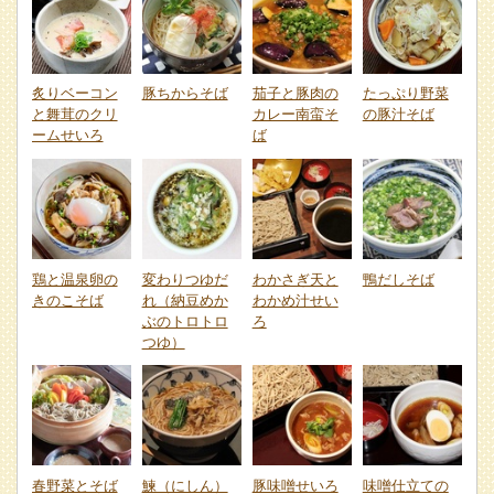
炙りベーコン
豚ちからそば
茄子と豚肉の
たっぷり野菜
と舞茸のクリ
カレー南蛮そ
の豚汁そば
ームせいろ
ば
鶏と温泉卵の
変わりつゆだ
わかさぎ天と
鴨だしそば
きのこそば
れ（納豆めか
わかめ汁せい
ぶのトロトロ
ろ
つゆ）
春野菜とそば
鰊（にしん）
豚味噌せいろ
味噌仕立ての