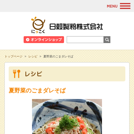
M
日穀製粉株式会
トップページ
>
レシピ
>
夏野菜のごまダレそば
夏野菜のごまダレそば