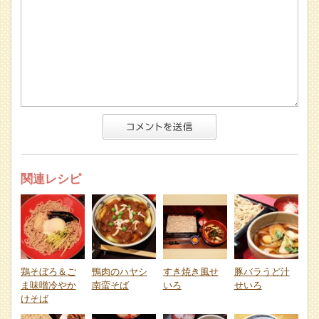
関連レシピ
鶏そぼろ＆ご
鴨肉のハヤシ
すき焼き風せ
豚バラうど汁
ま味噌冷やか
南蛮そば
いろ
せいろ
けそば