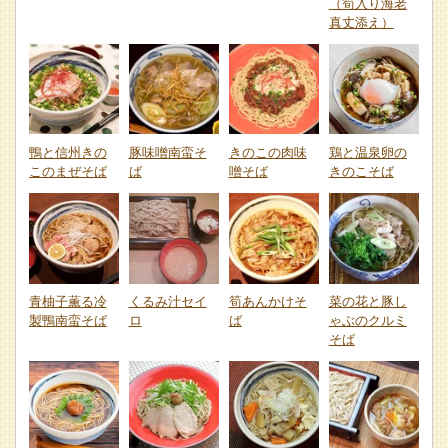
（筍入り海老
真丈添え）
鴨と信州きの
豚味噌南蛮そ
きのこの肉味
鶏と温泉卵の
このまぜそば
ば
噌そば
きのこそば
青柚子薫る冷
くるみ汁セイ
筍あんかけそ
菜の花と豚し
製鴨南蛮そば
ロ
ば
ゃぶのクルミ
そば