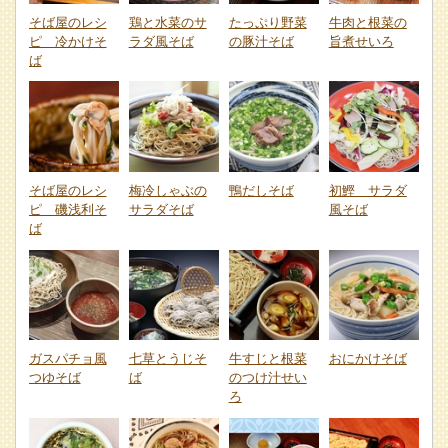
そば屋のレシ
鶏と水菜のサ
たっぷり野菜
牛肉と根菜の
ピ 冷かけそ
ラダ風そば
の豚汁そば
旨煮せいろ
ば
そば屋のレシ
梅冷しゃぶの
鴨だしそば
初鰹 サラダ
ピ 磯浅利そ
サラダそば
風そば
ば
ガスパチョ風
七草とうじそ
牛すじと根菜
おにかけそば
つゆそば
ば
のつけ汁せい
ろ