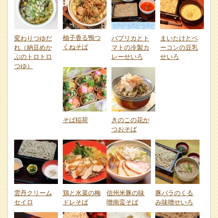
柚子香る鴨つ
変わりつゆだ
パプリカとト
まいたけとベ
くねそば
れ（納豆めか
マトの冷製カ
ーコンの豆乳
ぶのトロトロ
レーせいろ
せいろ
つゆ）
そば稲荷
きのこの花か
つおそば
雲丹クリーム
鶏と水菜の梅
信州米豚の味
豚バラのくる
セイロ
ドレそば
噌南蛮そば
み味噌せいろ