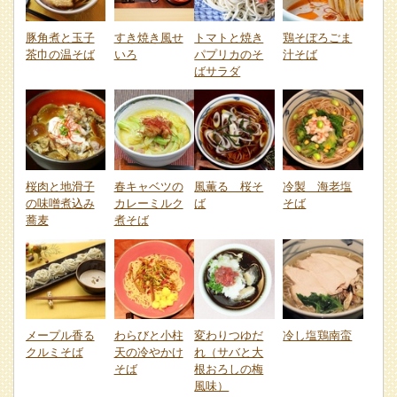
豚角煮と玉子
すき焼き風せ
トマトと焼き
鶏そぼろごま
茶巾の温そば
いろ
パプリカのそ
汁そば
ばサラダ
桜肉と地滑子
春キャベツの
風薫る 桜そ
冷製 海老塩
の味噌煮込み
カレーミルク
ば
そば
蕎麦
煮そば
メープル香る
わらびと小柱
変わりつゆだ
冷し塩鶏南蛮
クルミそば
天の冷やかけ
れ（サバと大
そば
根おろしの梅
風味）