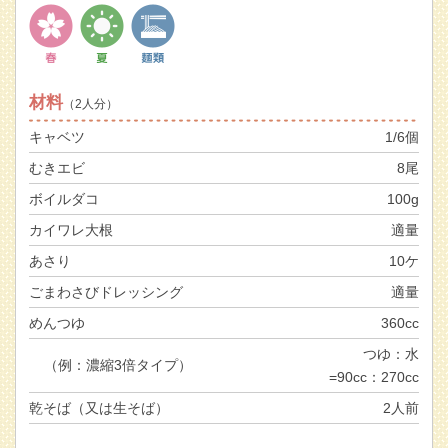
材料
（2人分）
キャベツ
1/6個
むきエビ
8尾
ボイルダコ
100g
カイワレ大根
適量
あさり
10ケ
ごまわさびドレッシング
適量
めんつゆ
360cc
つゆ：水
（例：濃縮3倍タイプ）
=90cc：270cc
乾そば（又は生そば）
2人前