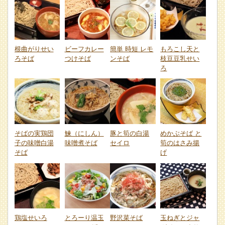
根曲がりせい
ビーフカレー
簡単 時短 レモ
もろこし天と
ろそば
つけそば
ンそば
枝豆豆乳せい
ろ
そばの実鶏団
鰊（にしん）
豚と筍の白湯
めかぶそば と
子の味噌白湯
味噌煮そば
セイロ
筍のはさみ揚
そば
げ
鶏塩せいろ
とろーり温玉
野沢菜そば
玉ねぎとジャ