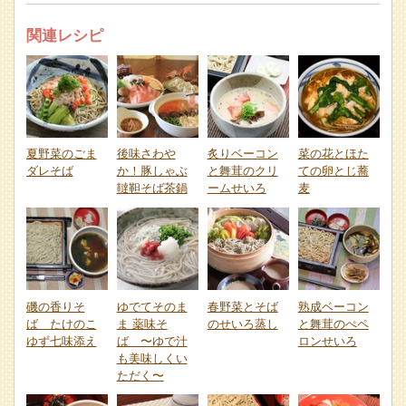
関連レシピ
夏野菜のごま
後味さわや
炙りベーコン
菜の花とほた
ダレそば
か！豚しゃぶ
と舞茸のクリ
ての卵とじ蕎
韃靼そば茶鍋
ームせいろ
麦
磯の香りそ
ゆでてそのま
春野菜とそば
熟成ベーコン
ば たけのこ
ま 薬味そ
のせいろ蒸し
と舞茸のぺペ
ゆず七味添え
ば 〜ゆで汁
ロンせいろ
も美味しくい
ただく〜