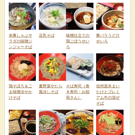
米豚しゃぶサ
豆乳そば
味噌仕立ての
豚バラうど汁
ラダの味噌ジ
鶏ごぼうせい
せいろ
ンジャーそば
ろ
鶏そぼろ＆ご
夏野菜やたら
そば寿司（巻
信州原木まい
ま味噌冷やか
風冷しそば
き寿司・お稲
たけとプレミ
けそば
荷さん）
アム牛の混ぜ
そば