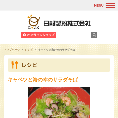
M
日穀製粉株式会
トップページ
>
レシピ
>
キャベツと海の幸のサラダそば
キャベツと海の幸のサラダそば