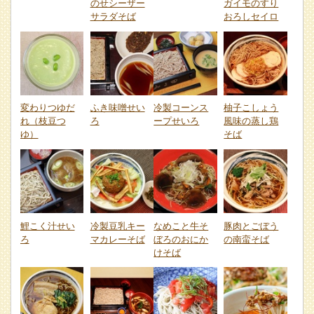
のせシーザー
ガイモのすり
サラダそば
おろしセイロ
変わりつゆだ
ふき味噌せい
冷製コーンス
柚子こしょう
れ（枝豆つ
ろ
ープせいろ
風味の蒸し鶏
ゆ）
そば
鯉こく汁せい
冷製豆乳キー
なめこと牛そ
豚肉とごぼう
ろ
マカレーそば
ぼろのおにか
の南蛮そば
けそば