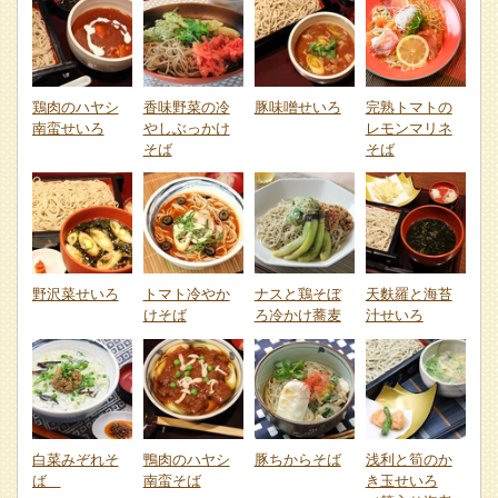
鶏肉のハヤシ
香味野菜の冷
豚味噌せいろ
完熟トマトの
南蛮せいろ
やしぶっかけ
レモンマリネ
そば
そば
野沢菜せいろ
トマト冷やか
ナスと鶏そぼ
天麩羅と海苔
けそば
ろ冷かけ蕎麦
汁せいろ
白菜みぞれそ
鴨肉のハヤシ
豚ちからそば
浅利と筍のか
ば
南蛮そば
き玉せいろ