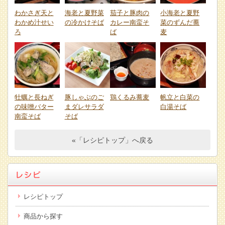
わかさぎ天と
海老と夏野菜
茄子と豚肉の
小海老と夏野
わかめ汁せい
の冷かけそば
カレー南蛮そ
菜のずんだ蕎
ろ
ば
麦
牡蠣と長ねぎ
豚しゃぶのご
鶏くるみ蕎麦
帆立と白菜の
の味噌バター
まダレサラダ
白湯そば
南蛮そば
そば
«「レシピトップ」へ戻る
レシピトップ
商品から探す