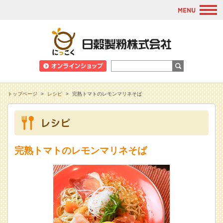
M
日穀製粉株式会
トップページ
>
レシピ
>
完熟トマトのレモンマリネそば
完熟トマトのレモンマリネそば