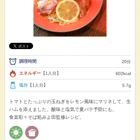
調理時間
20分
エネルギー
【1人分】
602kcal
塩分
【1人分】
5.7g
トマトとたっぷりの玉ねぎをレモン風味にマリネして、生
ハムを添えました。酸味と塩気で夏バテ予防にも。
食楽彩々そば処みよ田監修レシピ。