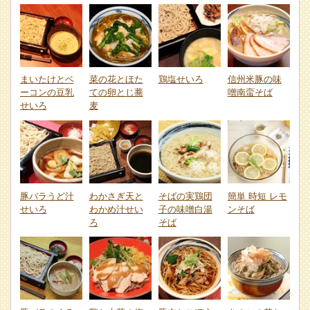
まいたけとベ
菜の花とほた
鶏塩せいろ
信州米豚の味
ーコンの豆乳
ての卵とじ蕎
噌南蛮そば
せいろ
麦
豚バラうど汁
わかさぎ天と
そばの実鶏団
簡単 時短 レモ
せいろ
わかめ汁せい
子の味噌白湯
ンそば
ろ
そば