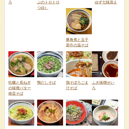
ろ
ぶのトロトロ
ゆず七味添え
つゆ）
豚角煮と玉子
茶巾の温そば
牡蠣と長ねぎ
鴨だしそば
鶏そぼろごま
ふき味噌せい
の味噌バター
汁そば
ろ
南蛮そば