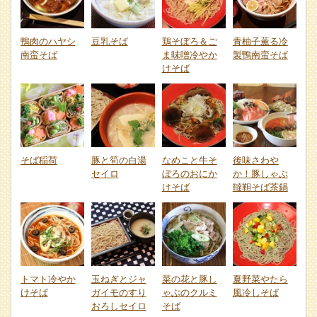
鴨肉のハヤシ
豆乳そば
鶏そぼろ＆ご
青柚子薫る冷
南蛮そば
ま味噌冷やか
製鴨南蛮そば
けそば
そば稲荷
豚と筍の白湯
なめこと牛そ
後味さわや
セイロ
ぼろのおにか
か！豚しゃぶ
けそば
韃靼そば茶鍋
トマト冷やか
玉ねぎとジャ
菜の花と豚し
夏野菜やたら
けそば
ガイモのすり
ゃぶのクルミ
風冷しそば
おろしセイロ
そば