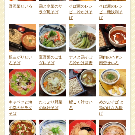
野沢菜せいろ
鶏と水菜のサ
そば屋のレシ
そば屋のレシ
ラダ風そば
ピ 冷かけそ
ピ 磯浅利そ
ば
ば
根曲がりせい
夏野菜のごま
ナスと鶏そぼ
鶏肉のハヤシ
ろそば
ダレそば
ろ冷かけ蕎麦
南蛮せいろ
キャベツと海
たっぷり野菜
鯉こく汁せい
めかぶそば と
の幸のサラダ
の豚汁そば
ろ
筍のはさみ揚
そば
げ