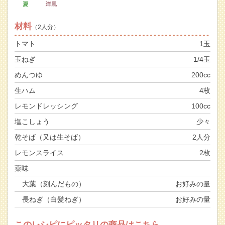
材料
（2人分）
トマト
1玉
玉ねぎ
1/4玉
めんつゆ
200cc
生ハム
4枚
レモンドレッシング
100cc
塩こしょう
少々
乾そば（又は生そば）
2人分
レモンスライス
2枚
薬味
大葉（刻んだもの）
お好みの量
長ねぎ（白髪ねぎ）
お好みの量
このレシピにピッタリの商品はこちら