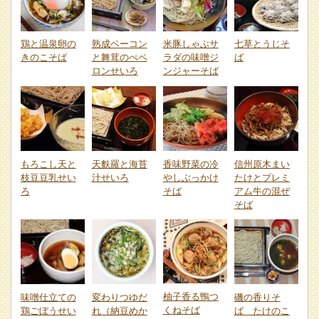
鶏と温泉卵の
熟成ベーコン
米豚しゃぶサ
七草とうじそ
きのこそば
と舞茸のぺペ
ラダの味噌ジ
ば
ロンせいろ
ンジャーそば
もろこし天と
天麩羅と海苔
香味野菜の冷
信州原木まい
枝豆豆乳せい
汁せいろ
やしぶっかけ
たけとプレミ
ろ
そば
アム牛の混ぜ
そば
柚子香る鴨つ
味噌仕立ての
変わりつゆだ
磯の香りそ
くねそば
鶏ごぼうせい
れ（納豆めか
ば たけのこ