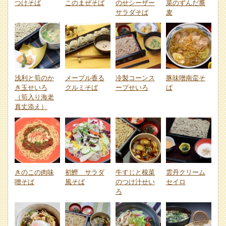
つけそば
このまぜそば
のせシーザー
菜のずんだ蕎
サラダそば
麦
浅利と筍のか
メープル香る
冷製コーンス
豚味噌南蛮そ
き玉せいろ
クルミそば
ープせいろ
ば
（筍入り海老
真丈添え）
きのこの肉味
初鰹 サラダ
牛すじと根菜
雲丹クリーム
噌そば
風そば
のつけ汁せい
セイロ
ろ