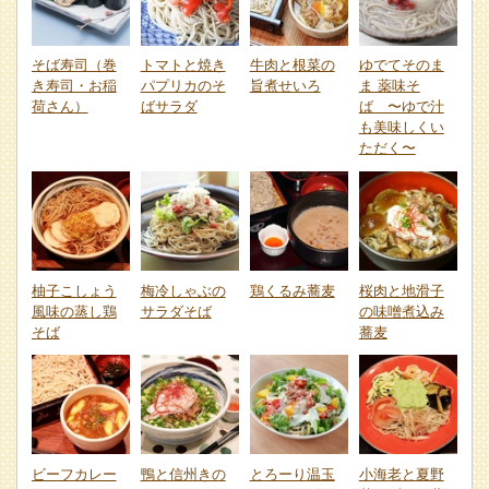
そば寿司（巻
トマトと焼き
牛肉と根菜の
ゆでてそのま
き寿司・お稲
パプリカのそ
旨煮せいろ
ま 薬味そ
荷さん）
ばサラダ
ば 〜ゆで汁
も美味しくい
ただく〜
柚子こしょう
梅冷しゃぶの
鶏くるみ蕎麦
桜肉と地滑子
風味の蒸し鶏
サラダそば
の味噌煮込み
そば
蕎麦
ビーフカレー
鴨と信州きの
とろーり温玉
小海老と夏野