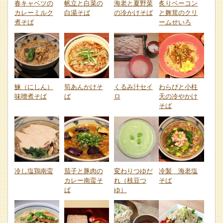
春キャベツの
帆立と白菜の
海老と夏野菜
炙りベーコン
カレーミルク
白湯そば
の冷かけそば
と舞茸のクリ
煮そば
ームせいろ
鰊（にしん）
筍あんかけそ
くるみ汁セイ
わらびと小柱
味噌煮そば
ば
ロ
天の冷やかけ
そば
冷し塩鶏南蛮
茄子と豚肉の
変わりつゆだ
冷製 海老塩
カレー南蛮そ
れ（枝豆つ
そば
ば
ゆ）