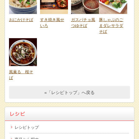
おにかけそば
すき焼き風せ
ガスパチョ風
豚しゃぶのご
いろ
つゆそば
まダレサラダ
そば
風薫る 桜そ
ば
«「レシピトップ」へ戻る
レシピトップ