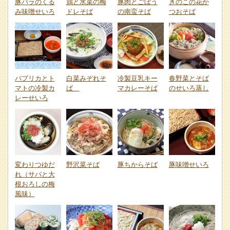
豚バラのくる
鶏と水菜の梅
豚肉とごぼう
きのこの花か
み味噌せいろ
ドレそば
の南蛮そば
つおそば
パプリカとト
白菜みぞれそ
冷製豆乳キー
春野菜とそば
マトの冷製カ
ば
マカレーそば
のせいろ蒸し
レーせいろ
変わりつゆだ
野沢菜そば
豚ちからそば
豚味噌せいろ
れ（サバと大
根おろしの梅
風味）