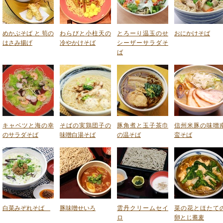
めかぶそば と 筍の
わらびと小柱天の
とろーり温玉のせ
おにかけそば
はさみ揚げ
冷やかけそば
シーザーサラダそ
ば
キャベツと海の幸
そばの実鶏団子の
豚角煮と玉子茶巾
信州米豚の味噌
のサラダそば
味噌白湯そば
の温そば
蛮そば
白菜みぞれそば
豚味噌せいろ
雲丹クリームセイ
菜の花とほたて
ロ
卵とじ蕎麦