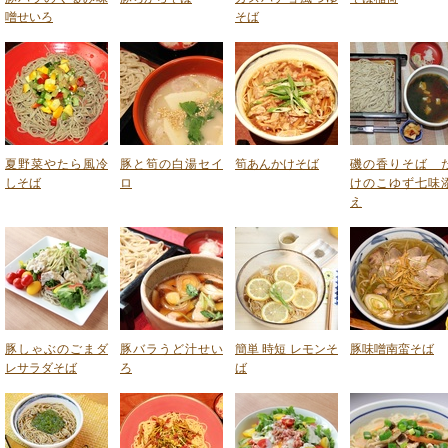
噌せいろ
そば
夏野菜やたら風冷
豚と筍の白湯セイ
筍あんかけそば
磯の香りそば 
しそば
ロ
けのこゆず七味
え
豚しゃぶのごまダ
豚バラうど汁せい
簡単 時短 レモンそ
豚味噌南蛮そば
レサラダそば
ろ
ば