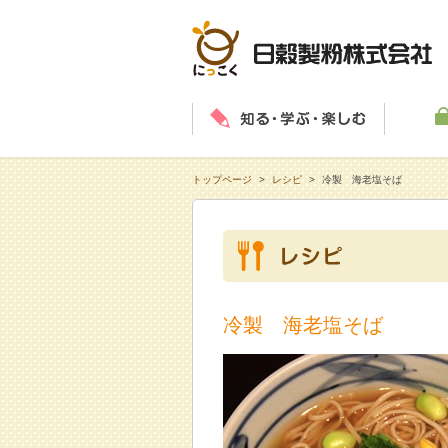
知る・学
トップページ
>
レシピ
>
冷製 海老塩そば
冷製 海老塩そば