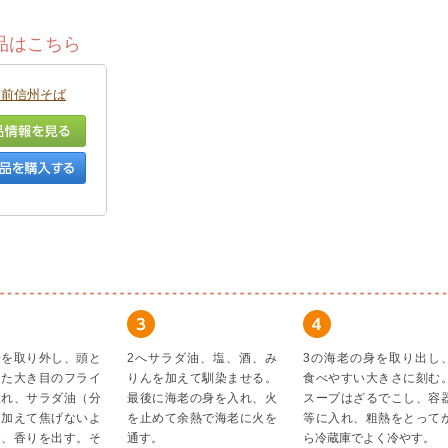
品はこちら
門前信州そば
身を取り外し、頭と
2へサラダ油、塩、酒、み
3の海老の身を取り出し
した大き目のフライ
りんを加えて馴染ませる。
食べやすい大きさに刻む
入れ、サラダ油（分
最後に海老の身を入れ、火
スープはざるでこし、容
を加えて焦げないよ
を止めて余熱で海老に火を
等に入れ、粗熱をとって
め、香りを出す。そ
通す。
ら冷蔵庫でよく冷やす。