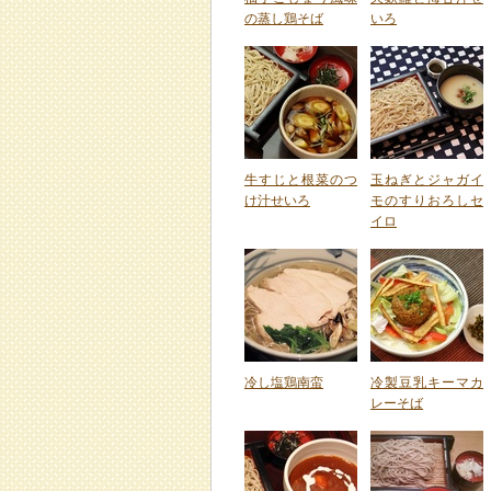
の蒸し鶏そば
いろ
牛すじと根菜のつ
玉ねぎとジャガイ
け汁せいろ
モのすりおろしセ
イロ
冷し塩鶏南蛮
冷製豆乳キーマカ
レーそば