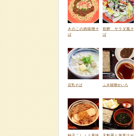
きのこの肉味噌そ
初鰹 サラダ風そ
ば
ば
豆乳そば
ふき味噌せいろ
柚子こしょう風味
天麩羅と海苔汁せ