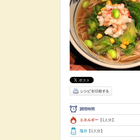
調理時間
エネルギー
【1人分】
塩分
【1人分】