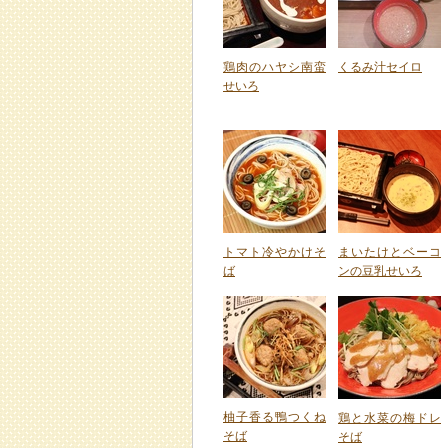
鶏肉のハヤシ南蛮
くるみ汁セイロ
せいろ
トマト冷やかけそ
まいたけとベーコ
ば
ンの豆乳せいろ
柚子香る鴨つくね
鶏と水菜の梅ドレ
そば
そば