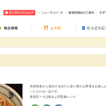
日穀製粉株式会社
ニュースリリース
業務用
ぶ・楽しむ
商品情報
レシピ
有頭海老から抽出する出汁と彩り豊かな野菜をお楽し
いただける一品です。
食楽彩々そば処みよ田監修レシピ。