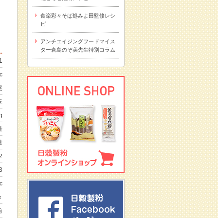
食楽彩々そば処みよ田監修レシ
ピ
アンチエイジングフードマイス
ター倉島のぞ美先生特別コラム
1
c
尾
玉
g
量
量
2
3
c
々
前