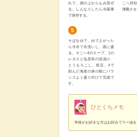
れて、袋の上からもみ混ぜ
こへ貝
る。しんなりしたら冷蔵庫
沸騰させ
で保存する。
そばをゆで、ゆで上がった
ら冷水で水洗いし、器に盛
る。そこへ4のスープ、1の
レタスと塩昆布の浅漬け、
とうもろこし、枝豆、4で
刻んだ海老の身の順にバラ
ンスよく盛り付けて完成で
す。
ひとくちメモ
辛味がお好きな方はお好みでラー油を