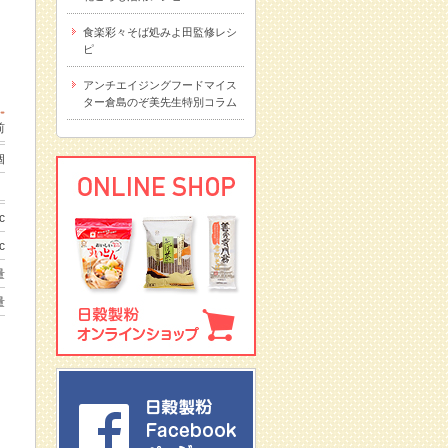
食楽彩々そば処みよ田監修レシ
ピ
アンチエイジングフードマイス
ター倉島のぞ美先生特別コラム
前
個
c
c
量
量