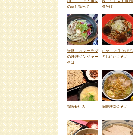
柚子こしょう風味
鰊（にしん）味噌
の蒸し鶏そば
煮そば
米豚しゃぶサラダ
なめこと牛そぼろ
の味噌ジンジャー
のおにかけそば
そば
鶏塩せいろ
豚味噌南蛮そば