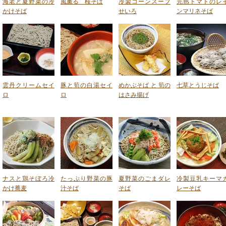
海老と夏野菜の冷
風薫る 桜そば
冷製コーンスープ
完熟トマトのレ
かけそば
せいろ
ンマリネそば
雲丹クリームセイ
豚と筍の白湯セイ
めかぶそば と 筍の
七草とうじそば
ロ
ロ
はさみ揚げ
ナスと鶏そぼろ冷
たっぷり野菜の豚
夏野菜のごまダレ
冷製豆乳キーマ
かけ蕎麦
汁そば
そば
レーそば