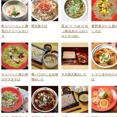
炙りベーコンと舞
野沢菜そば
変わりつゆだれ
夏野菜やたら風
茸のクリームせい
（納豆めかぶのト
しそば
ろ
ロトロつゆ）
キャベツと海の幸
豚バラのくるみ味
すき焼き風せいろ
トマト冷やかけ
のサラダそば
噌せいろ
ば