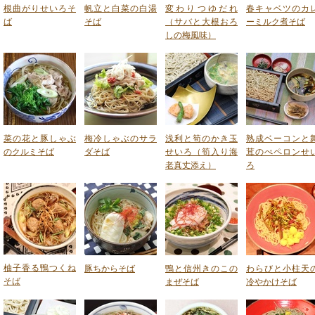
根曲がりせいろそ
帆立と白菜の白湯
変わりつゆだれ
春キャベツのカ
ば
そば
（サバと大根おろ
ーミルク煮そば
しの梅風味）
菜の花と豚しゃぶ
梅冷しゃぶのサラ
浅利と筍のかき玉
熟成ベーコンと
のクルミそば
ダそば
せいろ（筍入り海
茸のぺペロンせ
老真丈添え）
ろ
柚子香る鴨つくね
豚ちからそば
鴨と信州きのこの
わらびと小柱天
そば
まぜそば
冷やかけそば