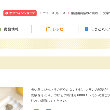
日穀製粉株式会社
ニュースリリース
業務用
ぶ・楽しむ
商品情報
レシピ
暑い夏にぴったりの爽やかなレシピ。レモンの酸味が
食欲をそそり、つゆとの相性もGOOD！レモンの量は
好みで調節してください。