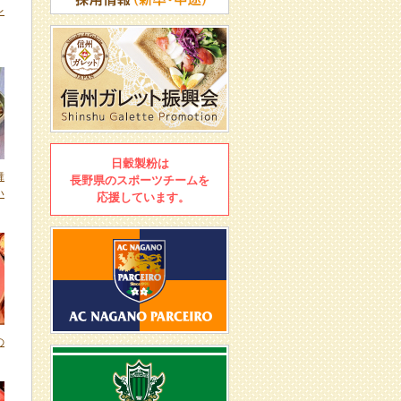
レ
日穀製粉は
舞
長野県のスポーツチームを
い
応援しています。
の