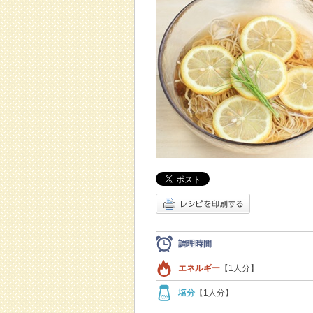
調理時間
エネルギー
【1人分】
塩分
【1人分】