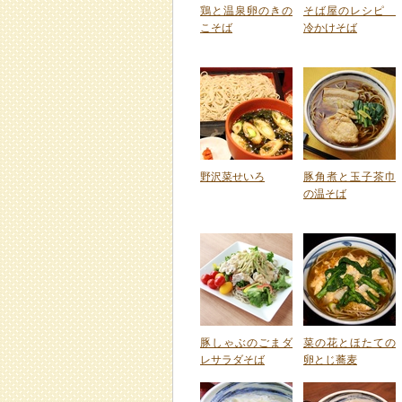
鶏と温泉卵のきの
そば屋のレシピ
こそば
冷かけそば
野沢菜せいろ
豚角煮と玉子茶巾
の温そば
豚しゃぶのごまダ
菜の花とほたての
レサラダそば
卵とじ蕎麦