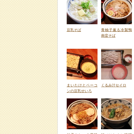
豆乳そば
青柚子薫る冷製鴨
南蛮そば
まいたけとベーコ
くるみ汁セイロ
ンの豆乳せいろ