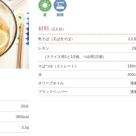
材料
（2人分）
乾そば（又は生そば）
2人
レモン
2
（スライス用1と1/2個、つゆ用1/2個）
そばつゆ（ストレート）
180c
水
400c
オリーブオイル
適
ブラックペッパー
適
20分
385kcal
3.2g