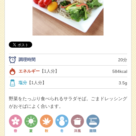
調理時間
20分
エネルギー
【1人分】
584kcal
塩分
【1人分】
3.5g
野菜をたっぷり食べられるサラダそば。ごまドレッシング
がおそばによく合います。