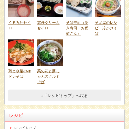
くるみ汁セイ
雲丹クリーム
そば寿司（巻
そば屋のレシ
ロ
セイロ
き寿司・お稲
ピ 冷かけそ
荷さん）
ば
鶏と水菜の梅
菜の花と豚し
ドレそば
ゃぶのクルミ
そば
«「レシピトップ」へ戻る
レシピトップ