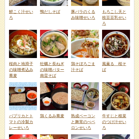
鯉こく汁せい
鴨だしそば
豚バラのくる
もろこし天と
ろ
み味噌せいろ
枝豆豆乳せい
ろ
桜肉と地滑子
牡蠣と長ねぎ
鶏そぼろごま
風薫る 桜そ
の味噌煮込み
の味噌バター
汁そば
ば
蕎麦
南蛮そば
パプリカとト
鶏くるみ蕎麦
熟成ベーコン
牛すじと根菜
マトの冷製カ
と舞茸のぺペ
のつけ汁せい
レーせいろ
ロンせいろ
ろ