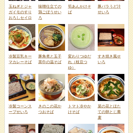
玉ねぎとジャ
味噌仕立ての
筍あんかけそ
豚バラうど汁
ガイモのすり
鶏ごぼうせい
ば
せいろ
おろしセイロ
ろ
冷製豆乳キー
豚角煮と玉子
変わりつゆだ
すき焼き風せ
マカレーそば
茶巾の温そば
れ（枝豆つ
いろ
ゆ）
冷製コーンス
きのこの花か
トマト冷やか
菜の花とほた
ープせいろ
つおそば
けそば
ての卵とじ蕎
麦