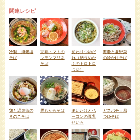
関連レシピ
冷製 海老塩
完熟トマトの
変わりつゆだ
海老と夏野菜
そば
レモンマリネ
れ（納豆めか
の冷かけそば
そば
ぶのトロトロ
つゆ）
鶏と温泉卵の
豚ちからそば
まいたけとベ
ガスパチョ風
きのこそば
ーコンの豆乳
つゆそば
せいろ