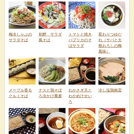
梅冷しゃぶの
初鰹 サラダ
トマトと焼き
変わりつゆだ
サラダそば
風そば
パプリカのそ
れ（サバと大
ばサラダ
根おろしの梅
風味）
メープル香る
ナスと鶏そぼ
わかさぎ天と
冷し塩鶏南蛮
クルミそば
ろ冷かけ蕎麦
わかめ汁せい
ろ