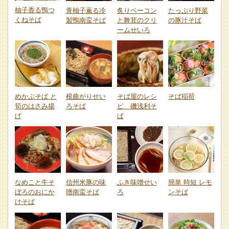
柚子香る鴨つ
青柚子薫る冷
炙りベーコン
たっぷり野菜
くねそば
製鴨南蛮そば
と舞茸のクリ
の豚汁そば
ームせいろ
めかぶそば と
根曲がりせい
そば屋のレシ
そば稲荷
筍のはさみ揚
ろそば
ピ 磯浅利そ
げ
ば
なめこと牛そ
信州米豚の味
ふき味噌せい
簡単 時短 レモ
ぼろのおにか
噌南蛮そば
ろ
ンそば
けそば