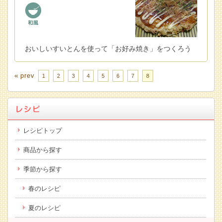
おいしいすいとんを使って「お好み焼き」をつくろう
«
prev
1
2
3
4
5
6
7
8
レシピトップ
商品から探す
季節から探す
春のレシピ
夏のレシピ