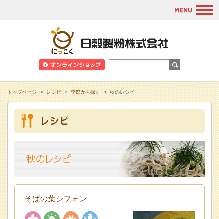
M
日穀製粉株式会
トップページ
>
レシピ
>
季節から探す
>
秋のレシピ
そばの葉シフォン