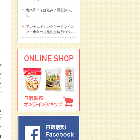
食楽彩々そば処みよ田監修レシ
ピ
アンチエイジングフードマイス
ター倉島のぞ美先生特別コラム
プ
プ
み
c
2
2
2
1