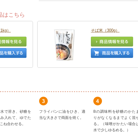
品はこちら
1kg）
そば米（300g）
を水で溶き、砂糖を
フライパンに油をひき、適
Bの調味料を砂糖のかた
まみ入れて、ゆでた
当な大きさで両面を焼く。
りがなくなるまでよく混
こね合わせる。
る。（味噌がかたい場合
水で少しゆるめる。）