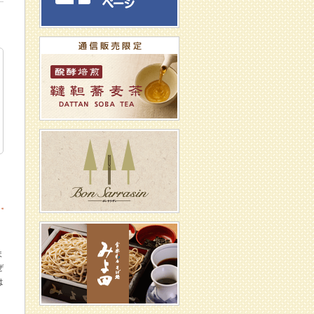
ま
ぜ
は