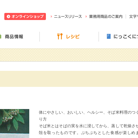
日穀製粉株式会社
ニュースリリース
業務用
ぶ・楽しむ
商品情報
レシピ
体にやさしい、おいしい、ヘルシー、そば米料理のつ
り方
そば米とはそばの実を水に浸してから、蒸して乾燥さ
殻を取ったものです。ぷちぷちとした食感が楽しめ