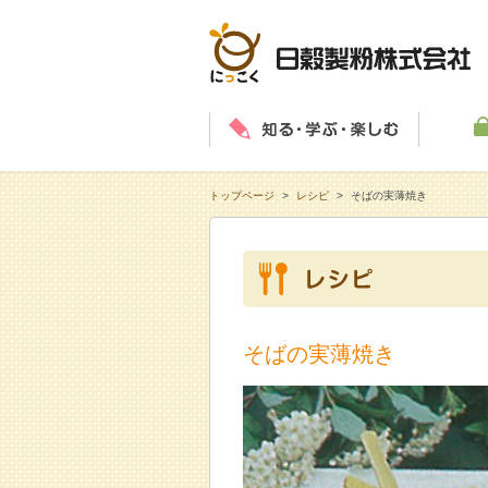
知る・学
トップページ
>
レシピ
>
そばの実薄焼き
そばの実薄焼き