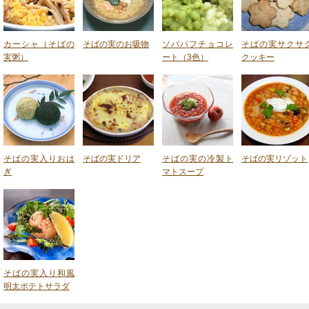
カーシャ（そばの
そばの実のお吸物
ソバパフチョコレ
そばの実サクサ
実粥）
ート（3色）
クッキー
そばの実入りおは
そばの実ドリア
そばの実の冷製ト
そばの実リゾット
ぎ
マトスープ
そばの実入り和風
明太ポテトサラダ