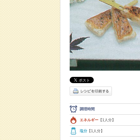
調理時間
エネルギー
【1人分】
塩分
【1人分】