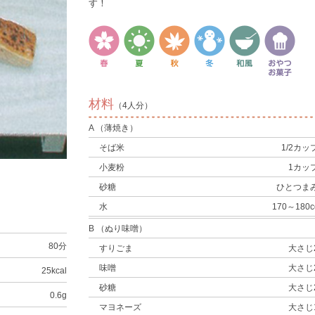
す！
材料
（4人分）
A （薄焼き）
そば米
1/2カッ
小麦粉
1カッ
砂糖
ひとつま
水
170～180c
B （ぬり味噌）
80分
すりごま
大さじ
味噌
大さじ
25kcal
砂糖
大さじ
0.6g
マヨネーズ
大さじ