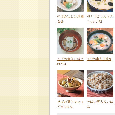
そばの実と野菜盛
和！つぶつぶエス
合せ
ニック汁粉
そばの実入り揚そ
そばの実入り雑炊
ばがき
そばの実とサツマ
そばの実入りごは
イモごはん
ん