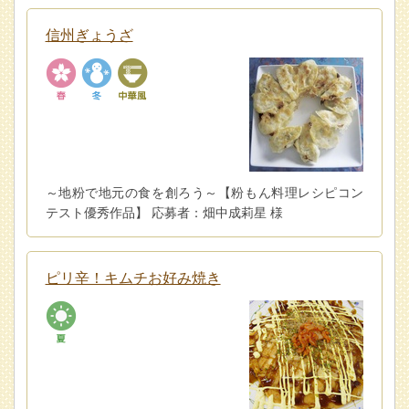
信州ぎょうざ
～地粉で地元の食を創ろう～【粉もん料理レシピコン
テスト優秀作品】 応募者：畑中成莉星 様
ピリ辛！キムチお好み焼き