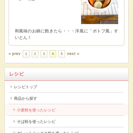
和風味のお鍋に飽きたら・・・洋風に「ポトフ風」す
いとん！
«
»
prev
next
1
2
3
4
5
レシピトップ
商品から探す
小麦粉を使ったレシピ
そば粉を使ったレシピ