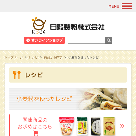
M
日穀製粉株式会
トップページ
>
レシピ
>
商品から探す
>
小麦粉を使ったレシピ
関連商品の
お求めは
こちら