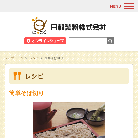
M
日穀製粉株式会
トップページ
>
レシピ
>
簡単そば切り
簡単そば切り