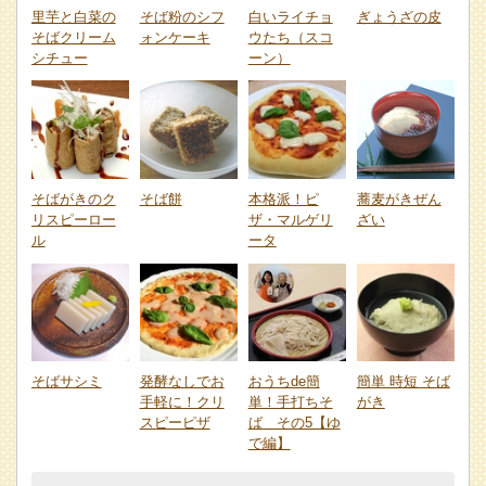
里芋と白菜の
そば粉のシフ
白いライチョ
ぎょうざの皮
そばクリーム
ォンケーキ
ウたち（スコ
シチュー
ーン）
そばがきのク
そば餅
本格派！ピ
蕎麦がきぜん
リスピーロー
ザ・マルゲリ
ざい
ル
ータ
そばサシミ
発酵なしでお
おうちde簡
簡単 時短 そば
手軽に！クリ
単！手打ちそ
がき
スピーピザ
ば その5【ゆ
で編】