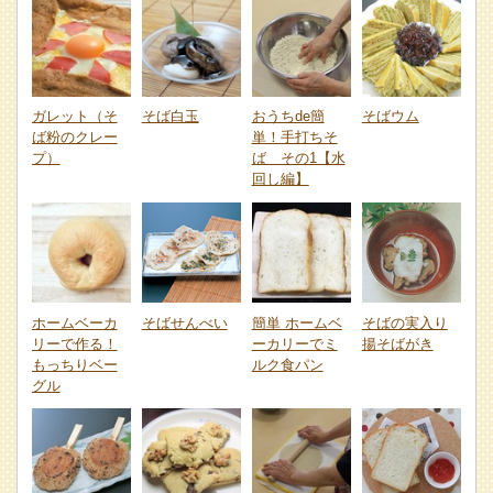
ガレット（そ
そば白玉
おうちde簡
そばウム
ば粉のクレー
単！手打ちそ
プ）
ば その1【水
回し編】
ホームベーカ
そばせんべい
簡単 ホームベ
そばの実入り
リーで作る！
ーカリーでミ
揚そばがき
もっちりベー
ルク食パン
グル