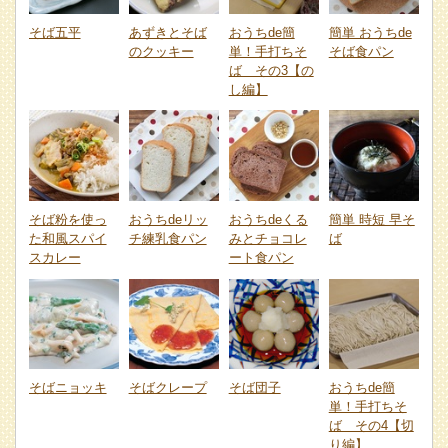
そば五平
あずきとそば
おうちde簡
簡単 おうちde
のクッキー
単！手打ちそ
そば食パン
ば その3【の
し編】
そば粉を使っ
おうちdeリッ
おうちdeくる
簡単 時短 早そ
た和風スパイ
チ練乳食パン
みとチョコレ
ば
スカレー
ート食パン
そばニョッキ
そばクレープ
そば団子
おうちde簡
単！手打ちそ
ば その4【切
り編】