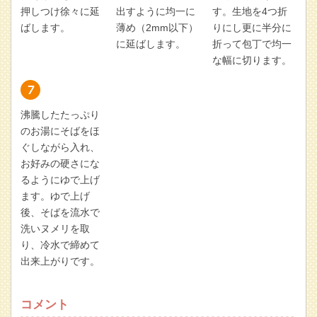
押しつけ徐々に延
出すように均一に
す。生地を4つ折
ばします。
薄め（2mm以下）
りにし更に半分に
に延ばします。
折って包丁で均一
な幅に切ります。
沸騰したたっぷり
のお湯にそばをほ
ぐしながら入れ、
お好みの硬さにな
るようにゆで上げ
ます。ゆで上げ
後、そばを流水で
洗いヌメリを取
り、冷水で締めて
出来上がりです。
コメント