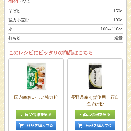
材料
（2人分）
そば粉
150g
強力小麦粉
100g
水
100～110cc
打ち粉
適量
このレシピにピッタリの商品はこちら
国内産おいしい強力粉
長野県産そば使用 石臼
挽そば粉