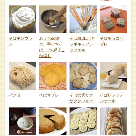
そばモンブラ
おうちde簡
そば粉DEポキ
そばチョコサ
ン
単！手打ちそ
ッポキップレ
ブレ
ば その2【こ
ッツェル
ね編】
パスタ
そばサブレ
そばの実サク
そば粉シフォ
サククッキー
ンケーキ