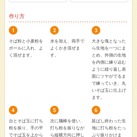
作り方
そば粉と小麦粉を
水を加え、両手で
大きな塊となった
ボールに入れ、よ
よくかき混ぜま
ら生地を一つにま
く混ぜます。
す。
とめ、外側の生地
を内側に練り込む
ように繰り返し表
面にツヤがでるま
で練っていき、丸
いそば玉に仕上げ
ます。
台とそば玉に打ち
次に麺棒を使い、
延ばし終わった生
粉を振り、手の平
打ち粉を振りなが
地に打ち粉をたっ
でそば玉を上から
ら縦横方向に押し
ぷり振りかけま