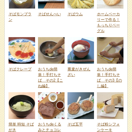
そばモンブラ
そばせんべい
そばウム
ホームベーカ
ン
リーで作る！
もっちりベー
グル
そばクレープ
おうちde簡
蕎麦がきぜん
おうちde簡
単！手打ちそ
ざい
単！手打ちそ
ば その2【こ
ば その3【の
ね編】
し編】
簡単 時短 そば
おうちdeくる
そば五平
そば粉シフォ
がき
みとチョコレ
ンケーキ