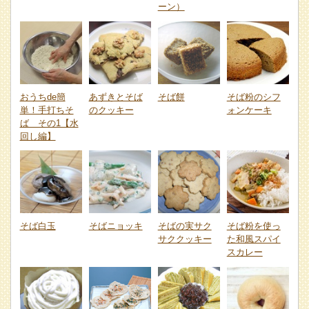
ーン）
おうちde簡
あずきとそば
そば餅
そば粉のシフ
単！手打ちそ
のクッキー
ォンケーキ
ば その1【水
回し編】
そば白玉
そばニョッキ
そばの実サク
そば粉を使っ
サククッキー
た和風スパイ
スカレー