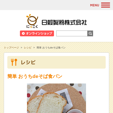
M
日穀製粉株式会
トップページ
>
レシピ
>
簡単 おうちdeそば食パン
簡単 おうちdeそば食パン