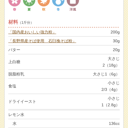
材料
（1斤分）
「国内産おいしい強力粉」
200g
「長野県産そば使用 石臼挽そば粉」
30g
バター
20g
大さじ
上白糖
2（18g）
脱脂粉乳
大さじ1（6g）
小さじ
食塩
2/3（4g）
小さじ
ドライイースト
1（2.8g）
レモン水
水
136cc