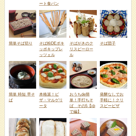
ート食パン
簡単そば切り
そば粉DEポキ
そばがきのク
そば団子
ッポキップレ
リスピーロー
ッツェル
ル
簡単 時短 早そ
本格派！ピ
おうちde簡
発酵なしでお
ば
ザ・マルゲリ
単！手打ちそ
手軽に！クリ
ータ
ば その5【ゆ
スピーピザ
で編】