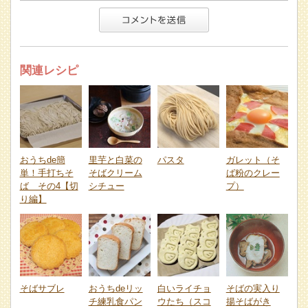
関連レシピ
おうちde簡
里芋と白菜の
パスタ
ガレット（そ
単！手打ちそ
そばクリーム
ば粉のクレー
ば その4【切
シチュー
プ）
り編】
そばサブレ
おうちdeリッ
白いライチョ
そばの実入り
チ練乳食パン
ウたち（スコ
揚そばがき