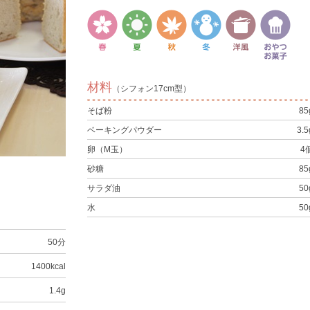
材料
（シフォン17cm型）
そば粉
85
ベーキングパウダー
3.5
卵（M玉）
4
砂糖
85
サラダ油
50
水
50
50分
1400kcal
1.4g