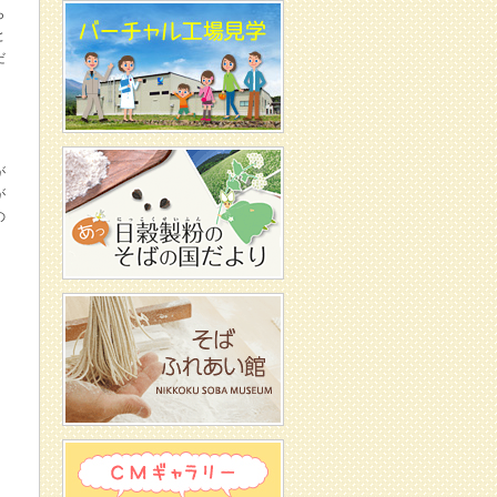
ら
と
だ
が
が
の