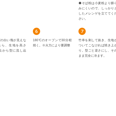
◆そば粉は小麦粉より膨
みにくいので、しっかり
したメレンゲを立ててく
さい。
ゲの白い塊が見えな
180℃のオーブンで30分程
竹串を刺して抜き、生地
たら、生地を高さ
焼く。※火力により要調整
ついてこなければ焼き上
程上から型に流し込
り。型ごと逆さにし、そ
まま完全に冷ます。