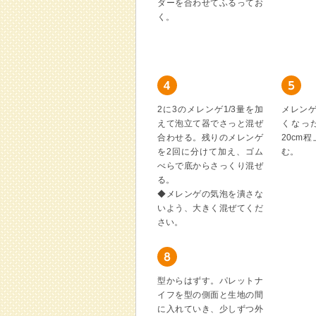
ダーを合わせてふるってお
く。
2に3のメレンゲ1/3量を加
メレン
えて泡立て器でさっと混ぜ
くなっ
合わせる。残りのメレンゲ
20cm
を2回に分けて加え、ゴム
む。
べらで底からさっくり混ぜ
る。
◆メレンゲの気泡を潰さな
いよう、大きく混ぜてくだ
さい。
型からはずす。パレットナ
イフを型の側面と生地の間
に入れていき、少しずつ外