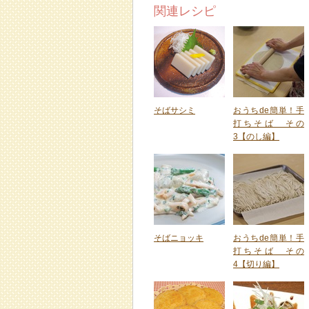
関連レシピ
そばサシミ
おうちde簡単！手
打ちそば その
3【のし編】
そばニョッキ
おうちde簡単！手
打ちそば その
4【切り編】