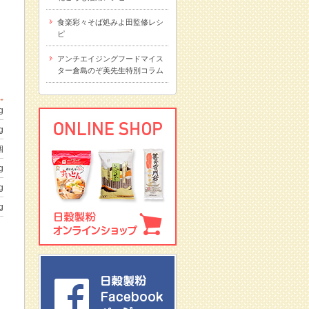
食楽彩々そば処みよ田監修レシ
ピ
アンチエイジングフードマイス
ター倉島のぞ美先生特別コラム
g
g
個
g
g
g