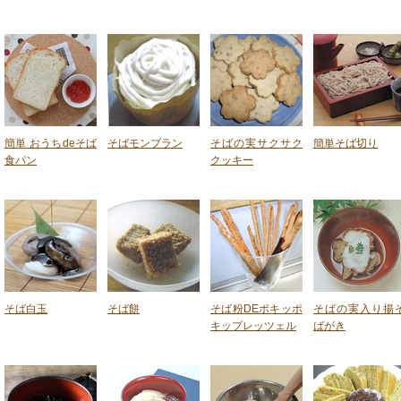
簡単 おうちdeそば
そばモンブラン
そばの実サクサク
簡単そば切り
食パン
クッキー
そば白玉
そば餅
そば粉DEポキッポ
そばの実入り揚
キップレッツェル
ばがき