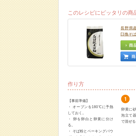
このレシピにピッタリの商
長野県
臼挽そ
作り方
【事前準備】
・ オーブンを180℃に予熱
卵黄に
しておく。
泡立て
・ 卵を卵白と卵黄に分け
で混ぜる
る。
・ そば粉とベーキングパウ