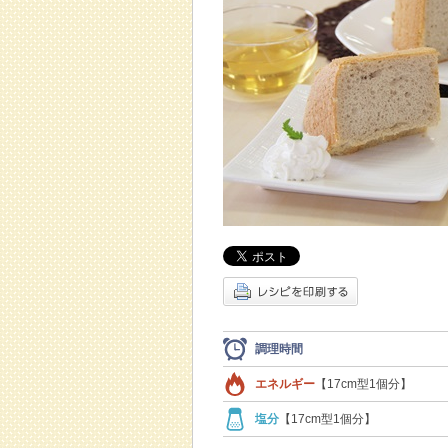
調理時間
エネルギー
【17cm型1個分】
塩分
【17cm型1個分】