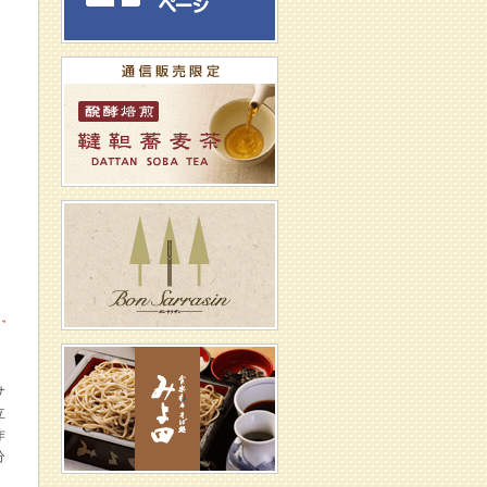
サ
立
作
分