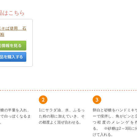
品はこちら
産そば使用 石
ば粉
砂糖の半量を入れ、
1にサラダ油、水、ふるっ
卵白と砂糖をハンドミキ
器で白っぽくなるま
た粉の順に加えていき、そ
ーで撹拌し、角がピンと
。
の都度よく混ぜ合わせる。
つ程度のメレンゲを
る。 ※砂糖は2～3回に
けて入れる。