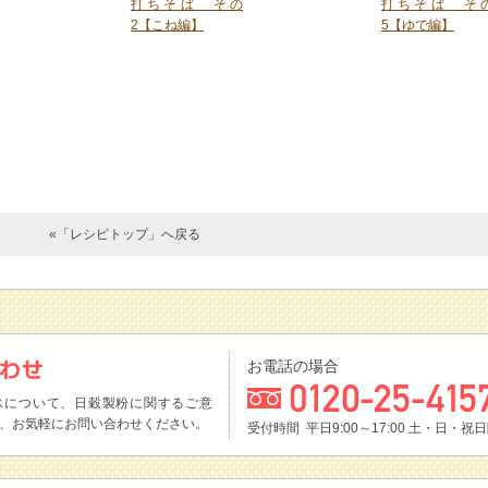
打ちそば その
打ちそば そ
2【こね編】
5【ゆで編】
«「レシピトップ」へ戻る
お電話の場合
スについて、日穀製粉に関するご意
、お気軽にお問い合わせください。
受付時間 平日9:00～17:00
土・日・祝日