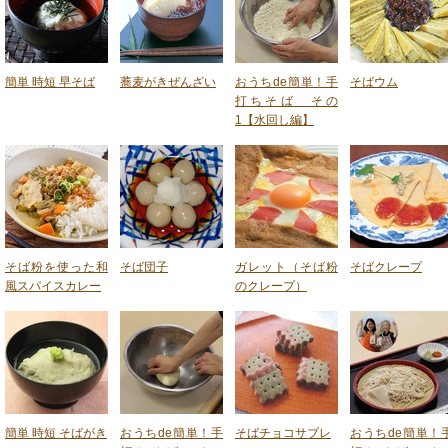
簡単 時短 早そば
蕎麦がきぜんざい
おうちde簡単！手
そばウム
打ちそば その
1【水回し編】
そば粉を使った和
そば団子
ガレット（そば粉
そばクレープ
風スパイスカレー
のクレープ）
簡単 時短 そばがき
おうちde簡単！手
そばチョコサブレ
おうちde簡単！