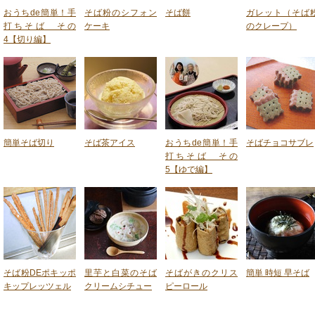
おうちde簡単！手
そば粉のシフォン
そば餅
ガレット（そば
打ちそば その
ケーキ
のクレープ）
4【切り編】
簡単そば切り
そば茶アイス
おうちde簡単！手
そばチョコサブレ
打ちそば その
5【ゆで編】
そば粉DEポキッポ
里芋と白菜のそば
そばがきのクリス
簡単 時短 早そば
キップレッツェル
クリームシチュー
ピーロール