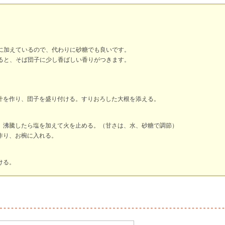
に加えているので、代わりに砂糖でも良いです。
ると、そば団子に少し香ばしい香りがつきます。
汁を作り、団子を盛り付ける。すりおろした大根を添える。
、沸騰したら塩を加えて火を止める。（甘さは、水、砂糖で調節）
作り、お椀に入れる。
ける。