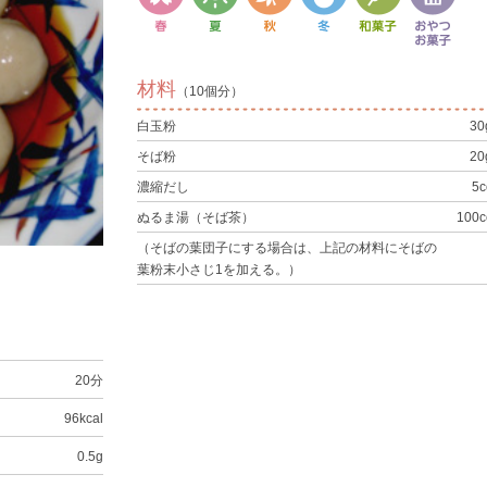
材料
（10個分）
白玉粉
30
そば粉
20
濃縮だし
5c
ぬるま湯（そば茶）
100c
（そばの葉団子にする場合は、上記の材料にそばの
葉粉末小さじ1を加える。）
20分
96kcal
0.5g