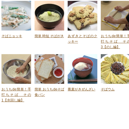
そばニョッキ
簡単 時短 そばがき
あずきとそばのク
おうちde簡単！
ッキー
打ちそば そ
3【のし編】
おうちde簡単！手
簡単 おうちdeそば
蕎麦がきぜんざい
そばウム
打ちそば その
食パン
1【水回し編】