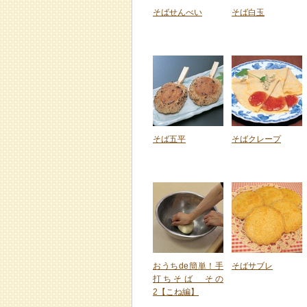
そばせんべい
そば白玉
そば五平
そばクレープ
おうちde簡単！手
そばサブレ
打ちそば その
2【こね編】