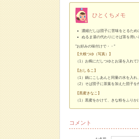
ひとくちメモ
濃縮だしは団子に苦味をとるため
ぬるま湯の代わりにそば茶を用い
"お好みの味付けで・・"
【大根つゆ（写真）】
（1）お椀にだしつゆとお湯を入れて
【おしるこ】
（1）鍋にこしあんと同量の水を入れ
（2）そば団子に茶葉を加えた団子を
【黒蜜きなこ】
（1）黒蜜をかけて、きな粉をふりか
コメント