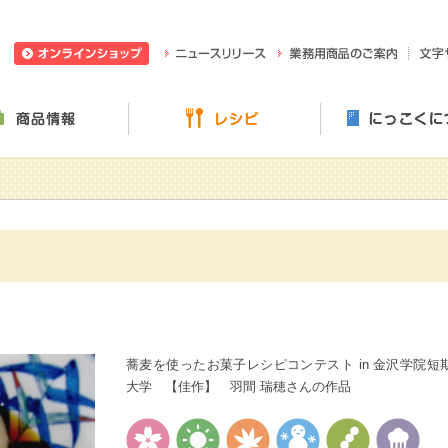
日穀製粉株式会社
ニュースリリース
業務用
ぶ・楽しむ
商品情報
レシピ
蕎麦を使ったお菓子レシピコンテスト in 金沢学院短
大学 【佳作】 羽間 瑞穂さんの作品