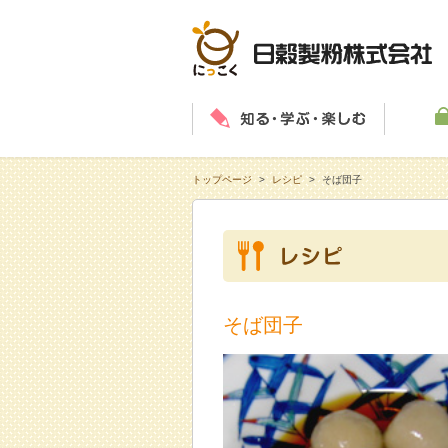
知る・学
トップページ
>
レシピ
>
そば団子
そば団子