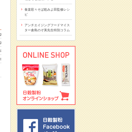
食楽彩々そば処みよ田監修レシ
ピ
アンチエイジングフードマイス
ター倉島のぞ美先生特別コラム
g
g
c
c