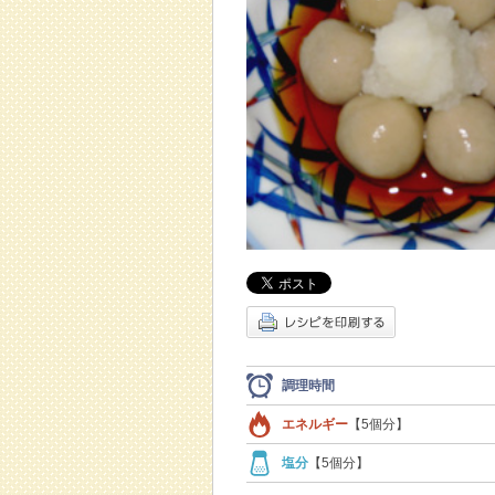
調理時間
エネルギー
【5個分】
塩分
【5個分】