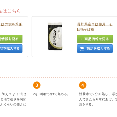
品はこちら
そばの実を焙煎
長野県産そば使用 石
茶
臼挽そば粉
を加えてよく混ぜ
2を10個に分けて丸める。
沸騰水で2分加熱し、浮
るま湯で硬さを調節
んできたら氷水にあげ、
たぶくらいの硬さに
気をきる。