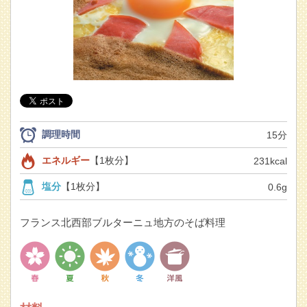
調理時間
15分
エネルギー
【1枚分】
231kcal
塩分
【1枚分】
0.6g
フランス北西部ブルターニュ地方のそば料理