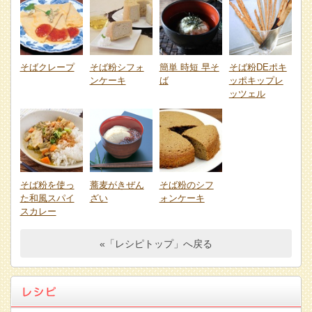
そばクレープ
そば粉シフォ
簡単 時短 早そ
そば粉DEポキ
ンケーキ
ば
ッポキップレ
ッツェル
そば粉を使っ
蕎麦がきぜん
そば粉のシフ
た和風スパイ
ざい
ォンケーキ
スカレー
«「レシピトップ」へ戻る