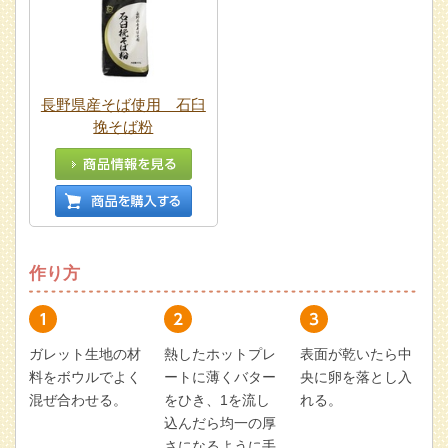
長野県産そば使用 石臼
挽そば粉
作り方
ガレット生地の材
熱したホットプレ
表面が乾いたら中
料をボウルでよく
ートに薄くバター
央に卵を落とし入
混ぜ合わせる。
をひき、1を流し
れる。
込んだら均一の厚
さになるように手