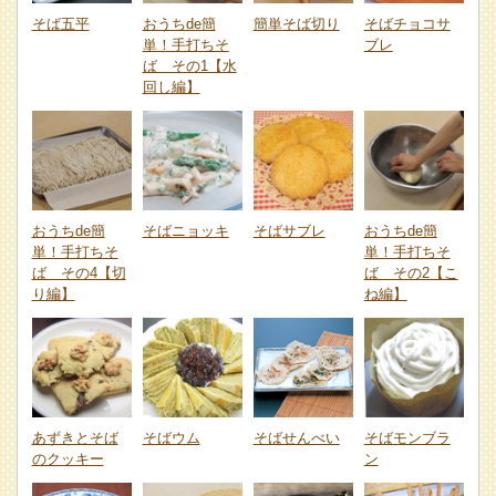
そば五平
おうちde簡
簡単そば切り
そばチョコサ
単！手打ちそ
ブレ
ば その1【水
回し編】
おうちde簡
そばニョッキ
そばサブレ
おうちde簡
単！手打ちそ
単！手打ちそ
ば その4【切
ば その2【こ
り編】
ね編】
あずきとそば
そばウム
そばせんべい
そばモンブラ
のクッキー
ン