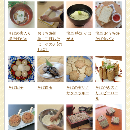
そばの実入り
おうちde簡
簡単 時短 そば
簡単 おうちde
揚そばがき
単！手打ちそ
がき
そば食パン
ば その3【の
し編】
そば団子
そば白玉
そばの実サク
そばがきのク
サククッキー
リスピーロー
ル