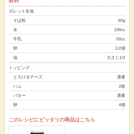
材料
ガレット生地
そば粉
60g
水
190cc
牛乳
50cc
卵
1/2個
油
大さじ1/2
トッピング
とろけるチーズ
適量
ハム
2枚
バター
適量
卵
4個
このレシピにピッタリの商品はこちら