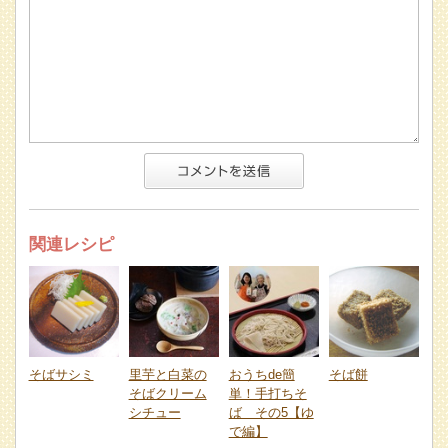
関連レシピ
そばサシミ
里芋と白菜の
おうちde簡
そば餅
そばクリーム
単！手打ちそ
シチュー
ば その5【ゆ
で編】